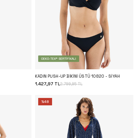
OEKO-TEX® SERTIFIKALI
KADIN PUSH-UP BIKINI ÜSTÜ 10820 - SIYAH
1.427,97
TL
2.799,95
TL
%
48