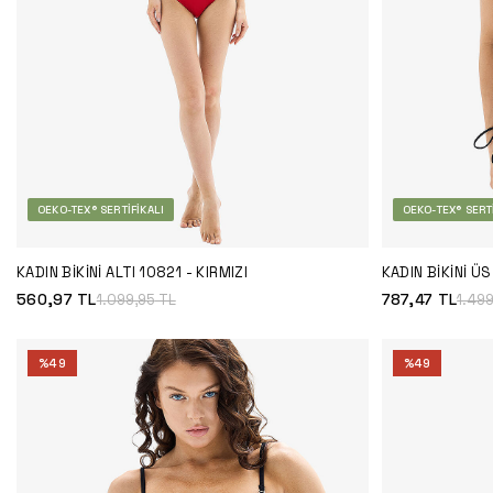
OEKO-TEX® SERTIFIKALI
OEKO-TEX® SERTI
KADIN BIKINI ALTI 10821 - KIRMIZI
KADIN BIKINI Ü
560,97
TL
787,47
TL
1.099,95
TL
1.49
%
49
%
49