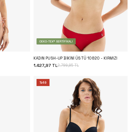
OEKO-TEX® SERTIFIKALI
E
KADIN PUSH-UP BIKINI ÜSTÜ 10820 - KIRMIZI
1.427,97
TL
2.799,95
TL
%
49