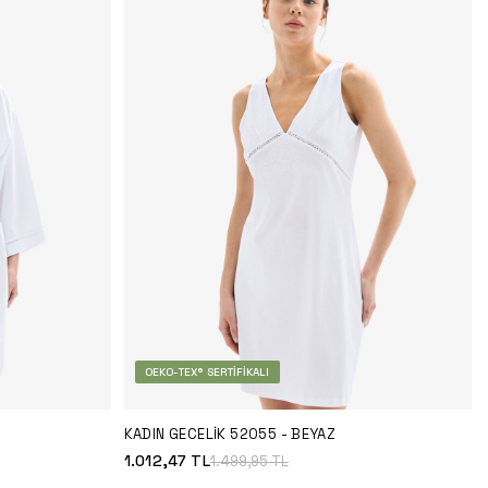
OEKO-TEX® SERTIFIKALI
KADIN GECELIK 52055 - BEYAZ
1.012,47
TL
1.499,95
TL