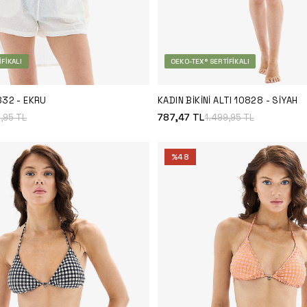
FIKALI
OEKO-TEX® SERTIFIKALI
832 - EKRU
KADIN BIKINI ALTI 10828 - SIYAH
787,47
TL
9,95
TL
1.499,95
TL
%
48