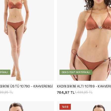
FIKALI
OEKO-TEX® SERTIFIKALI
BIKINI ÜSTÜ 10790 - KAHVERENGI
KADIN BIKINI ALTI 10789 - KAHVER
764,97
TL
799,95
TL
1.499,95
TL
%
48