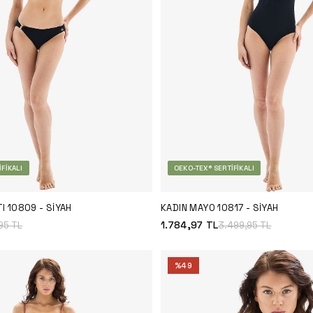
FIKALI
OEKO-TEX® SERTIFIKALI
TI 10809 - SIYAH
KADIN MAYO 10817 - SIYAH
1.784,97
TL
,95
TL
3.499,95
TL
%
49