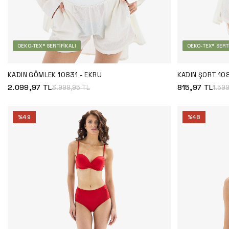
OEKO-TEX® SERTIFIKALI
OEKO-TEX® SERTI
KADIN GÖMLEK 10831 - EKRU
KADIN ŞORT 10
2.099,97
TL
815,97
TL
3.999,95
TL
1.59
%
49
%
48