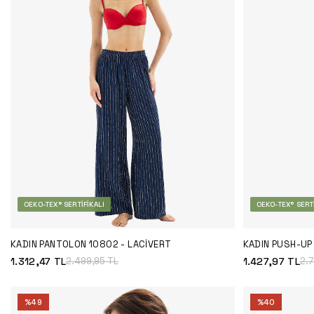
OEKO-TEX® SERTIFIKALI
OEKO-TEX® SERTI
KADIN PANTOLON 10802 - LACIVERT
KADIN PUSH-UP 
1.312,47
TL
1.427,97
TL
2.499,95
TL
2.
%
49
%
40