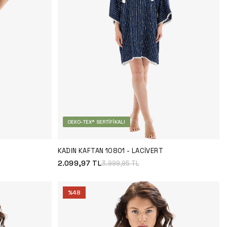
OEKO-TEX® SERTIFIKALI
KADIN KAFTAN 10801 - LACIVERT
2.099,97
TL
3.999,95
TL
%
48