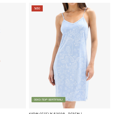
%
50
OEKO-TEX® SERTIFIKALI