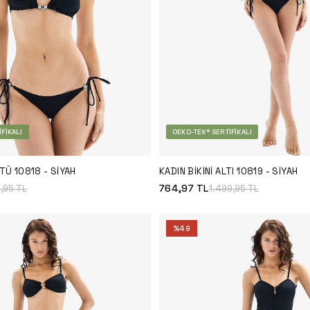
FIKALI
OEKO-TEX® SERTIFIKALI
STÜ 10818 - SIYAH
KADIN BIKINI ALTI 10819 - SIYAH
764,97
TL
9,95
TL
1.499,95
TL
%
49