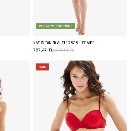
OEKO-TEX® SERTIFIKALI
KADIN BIKINI ALTI 10828 - PEMBE
787,47
TL
1.499,95
TL
%
49