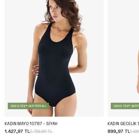
OEKO-TEX® SERTIFIKALI
OEKO-TEX® SERTI
KADIN MAYO 10787 - SIYAH
KADIN GECELIK 
1.427,97
TL
899,97
TL
2.799,95
TL
1.49