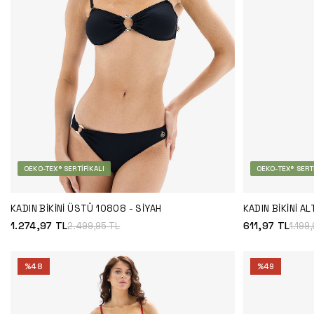
OEKO-TEX® SERTIFIKALI
OEKO-TEX® SERTI
KADIN BIKINI ÜSTÜ 10808 - SIYAH
KADIN BIKINI AL
1.274,97
TL
611,97
TL
2.499,95
TL
1.199
%
48
%
49