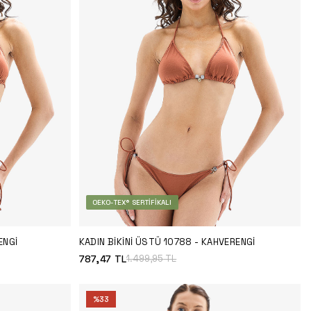
OEKO-TEX® SERTIFIKALI
ENGI
KADIN BIKINI ÜSTÜ 10788 - KAHVERENGI
787,47
TL
1.499,95
TL
%
33