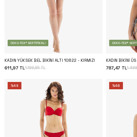
OEKO-TEX® SERTIFIKALI
OEKO-TEX® SERTI
KADIN YÜKSEK BEL BIKINI ALTI 10822 - KIRMIZI
KADIN BIKINI Ü
611,97
TL
787,47
TL
1.199,95
TL
1.49
%
49
%
48