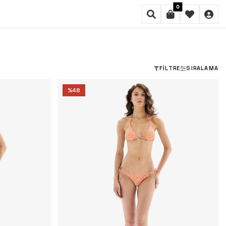
0
FILTRE
SIRALAMA
%
48