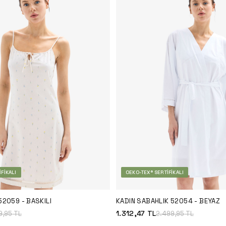
FIKALI
OEKO-TEX® SERTIFIKALI
52059 - BASKILI
KADIN SABAHLIK 52054 - BEYAZ
1.312,47
TL
9,95
TL
2.499,95
TL