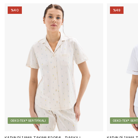
%
40
%
49
OEKO-TEX® SERTIFIKALI
OEKO-TEX® SERTI