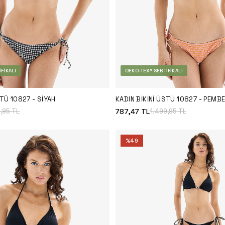
FIKALI
OEKO-TEX® SERTIFIKALI
STÜ 10827 - SIYAH
KADIN BIKINI ÜSTÜ 10827 - PEMB
787,47
TL
9,95
TL
1.499,95
TL
%
49