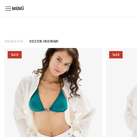
MENÜ
ANASAYFA
SEZON İNDIRIMI
/
%
48
%
49