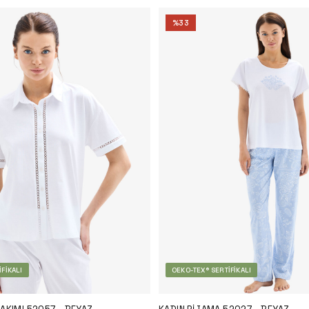
%
33
FIKALI
OEKO-TEX® SERTIFIKALI