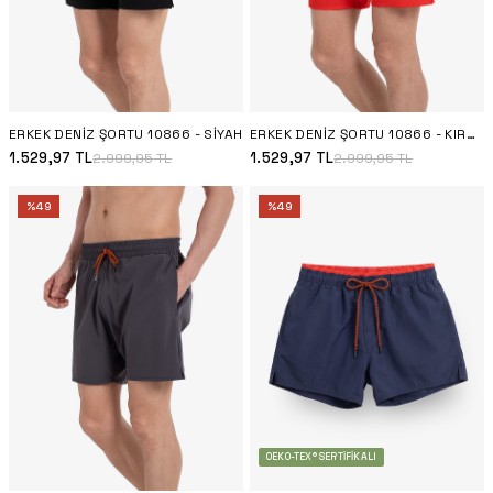
ERKEK DENIZ ŞORTU 10866 - SIYAH
ERKEK DENIZ ŞORTU 10866 - KIRMIZI
1.529,97
TL
1.529,97
TL
2.999,95
TL
2.999,95
TL
%
49
%
49
OEKO-TEX® SERTIFIKALI