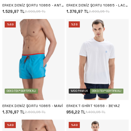
ERKEK DENIZ ŞORTU 10866 - ANTRASIT
ERKEK DENIZ ŞORTU 10865 - LACIVERT
1.529,97
TL
1.376,97
TL
2.999,95
TL
2.699,95
TL
%
49
%
36
OEKO-TEX® SERTIFIKALI
%100 PAMUK
OEKO-TEX® SERTIFIKALI
ERKEK DENIZ ŞORTU 10865 - MAVI
ERKEK T-SHIRT 10858 - BEYAZ
1.376,97
TL
956,22
TL
2.699,95
TL
1.499,95
TL
%
49
%
49