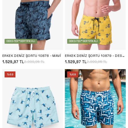
OEKO-TEX® SERTIFIKALI
OEKO-TEX® SERTIFIKALI
ERKEK DENIZ ŞORTU 10878 - MAVI
ERKEK DENIZ ŞORTU 10879 - DESENLI
1.529,97
TL
1.529,97
TL
2.999,95
TL
2.999,95
TL
%
49
%
49