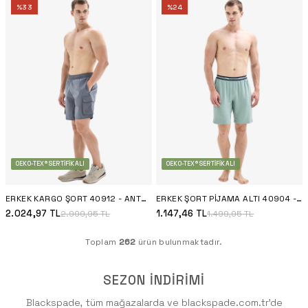
%
33
%
24
OEKO-TEX® SERTIFIKALI
OEKO-TEX® SERTIFIKALI
ERKEK KARGO ŞORT 40912 - ANTRASIT
ERKEK ŞORT PIJAMA ALTI 40904 - YEŞIL
2.024,97
TL
1.147,46
TL
2.999,95
TL
1.499,95
TL
Toplam
262
ürün bulunmaktadır.
SEZON İNDIRIMI
Blackspade, tüm mağazalarda ve blackspade.com.tr'de