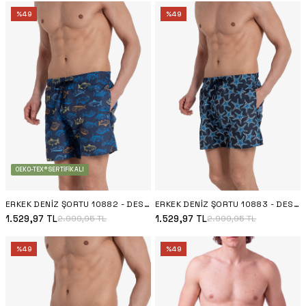
%
49
%
49
OEKO-TEX® SERTIFIKALI
ERKEK DENIZ ŞORTU 10882 - DESENLI
ERKEK DENIZ ŞORTU 10883 - DESENLI
1.529,97
TL
1.529,97
TL
2.999,95
TL
2.999,95
TL
%
49
%
49