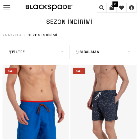
0
SEZON İNDIRIMI
ANASAYFA
SEZON İNDIRIMI
/
FILTRE
SIRALAMA
%
49
%
48