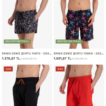
OEKO-TEX® SERTIFIKALI
OEKO-TEX® SERTIFIKALI
ERKEK DENIZ ŞORTU 10872 - DESENLI
ERKEK DENIZ ŞORTU 10869 - DESENLI
1.376,97
TL
1.631,97
TL
2.699,95
TL
3.199,95
TL
%
49
%
49