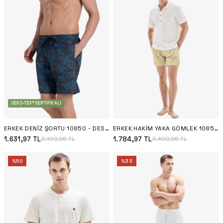
OEKO-TEX® SERTIFIKALI
ERKEK DENIZ ŞORTU 10850 - DESENLI
ERKEK HAKIM YAKA GÖMLEK 10854 - EKRU
1.631,97
TL
1.784,97
TL
3.199,95
TL
3.499,95
TL
%
50
%
33