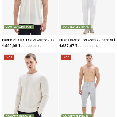
OEKO-TEX® SERTIFIKALI
OEKO-TEX® SERTIFIKALI
ERKEK PIJAMA TAKIMI 40870 - KREM
ERKEK PANTOLON 40927 - DESENLI
1.499,98
TL
1.687,47
TL
2.999,95
TL
2.499,95
TL
%
49
%
50
OEKO-TEX® SERTIFIKALI
OEKO-TEX® SERTIFIKALI