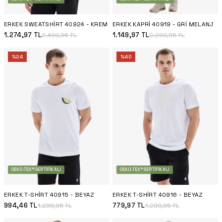
ERKEK SWEATSHIRT 40924 - KREM
ERKEK KAPRI 40919 - GRI MELANJ
1.274,97
TL
1.149,97
TL
2.499,95
TL
2.299,95
TL
%
24
%
40
OEKO-TEX® SERTIFIKALI
OEKO-TEX® SERTIFIKALI
ERKEK T-SHIRT 40915 - BEYAZ
ERKEK T-SHIRT 40916 - BEYAZ
994,46
TL
779,97
TL
1.299,95
TL
1.299,95
TL