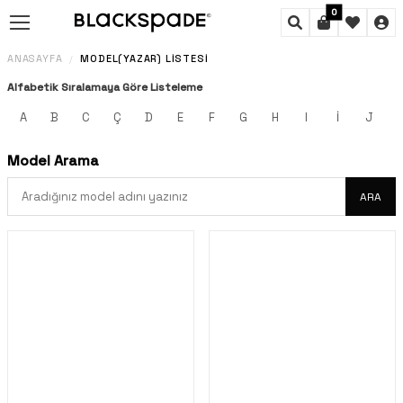
0
ANASAYFA
MODEL(YAZAR) LISTESI
/
Alfabetik Sıralamaya Göre Listeleme
A
B
C
Ç
D
E
F
G
H
I
İ
J
Model Arama
ARA