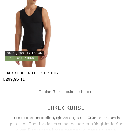
MODAL / PAMUK / ELASTAN
OEKO-TEX® SERTIFIKALI
ERKEK KORSE ATLET BODY CONTROL 9208 - SIYAH
1.299,95
TL
Toplam
7
ürün bulunmaktadır.
ERKEK KORSE
Erkek korse modelleri, işlevsel
iç giyim
ürünleri arasında
yer alıyor. Rahat kullanımları sayesinde günlük giyimde öne
çıkan Blackspade korse çeşitleri, kumaş yapıları ve