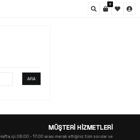
0
ARA
MÜŞTERİ HİZMETLERİ
Hafta içi 08:00 - 17:00 arası merak ettiğiniz tüm sorular ve