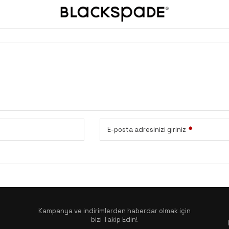
E-posta adresinizi giriniz
*
Kampanya ve indirimlerden haberdar olmak için
bizi Takip Edin!