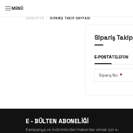
MENÜ
ANASAYFA
SIPARIŞ TAKIP SAYFASI
/
Sipariş Takip
E-POSTA
TELEFON
Sipariş No:
*
E - BÜLTEN ABONELİĞİ
Kampanya ve indirimlerden haberdar olmak için e-