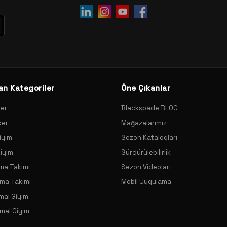
an Kategoriler
Öne Çıkanlar
xer
Blackspade BLOG
xer
Mağazalarımız
iyim
Sezon Katalogları
Giyim
Sürdürülebilirlik
ama Takımı
Sezon Videoları
ama Takımı
Mobil Uygulama
mal Giyim
mal Giyim