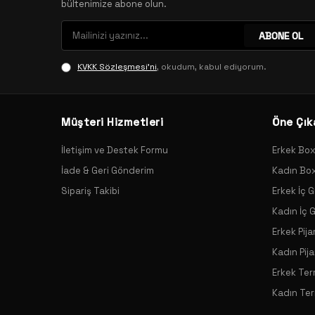
bültenimize abone olun.
ABONE OL
KVKK Sözleşmesi'ni
, okudum, kabul ediyorum.
Müşteri Hizmetleri
Öne Çık
İletişim ve Destek Formu
Erkek Bo
İade & Geri Gönderim
Kadın Bo
Sipariş Takibi
Erkek İç G
Kadın İç 
Erkek Pij
Kadın Pij
Erkek Ter
Kadın Ter