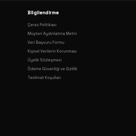
Bilgilendirme
 cildine duyarlı, hipoalerjenik ve yumuşak kumaşlarla
leriyle çocuklar her mevsim rahat eder.
Çerez Politikası
Müşteri Aydınlatma Metni
eçenekleriyle de yaz tatillerinde stil ve konfor bir arada
Veri Başvuru Formu
gürlüğü sağlar.
Kişisel Verilerin Korunması
Üyelik Sözleşmesi
 tayt modelleri yer alır. Padel koleksiyonu ve sporcu
Ödeme Güvenliği ve Gizlilik
Teslimat Koşulları
ckspade, ayak konforunu da ön planda tutar. Nefes alan ve