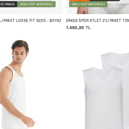
100 PAMUK
OEKO-TEX® SERTIFIKALI
OEKO-TEX® SERTIFIKALI
LI PAKET LOOSE FIT 9225 - BEYAZ
ERKEK SPOR ATLET 2'LI PAKET T
9676 - BEYAZ
1.499,95
TL