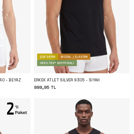
ÇOK SATAN
MODAL / ELASTAN
OEKO-TEX® SERTIFIKALI
40 - BEYAZ
ERKEK ATLET SILVER 9305 - SIYAH
999,95
TL