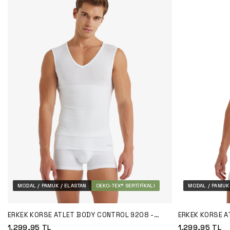
MODAL / PAMUK / ELASTAN
OEKO-TEX® SERTIFIKALI
MODAL / PAMUK 
ERKEK KORSE ATLET BODY CONTROL 9208 -
ERKEK KORSE A
BEYAZ
1.299,95
TL
1.299,95
TL