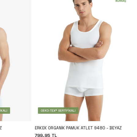
IKALI
OEKO-TEX® SERTIFIKALI
Z
ERKEK ORGANIK PAMUK ATLET 9480 - BEYAZ
799,95
TL