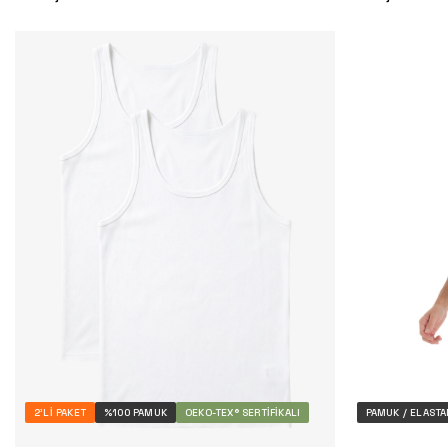
2'LI PAKET
%100 PAMUK
OEKO-TEX® SERTIFIKALI
PAMUK / ELASTA