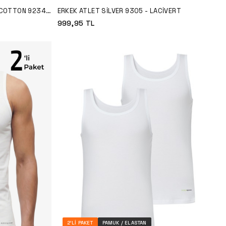
 COTTON 9234 -
ERKEK ATLET SILVER 9305 - LACIVERT
999,95
TL
2'LI PAKET
PAMUK / ELASTAN