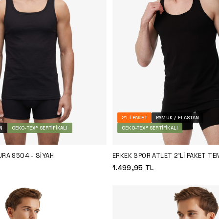
2'LI PAKET
PAMUK / ELASTAN
N
OEKO-TEX® SERTIFIKALI
OEKO-TEX® SERTIFIKALI
URA 9504 - SIYAH
ERKEK SPOR ATLET 2'LI PAKET T
9676 - SIYAH
1.499,95
TL