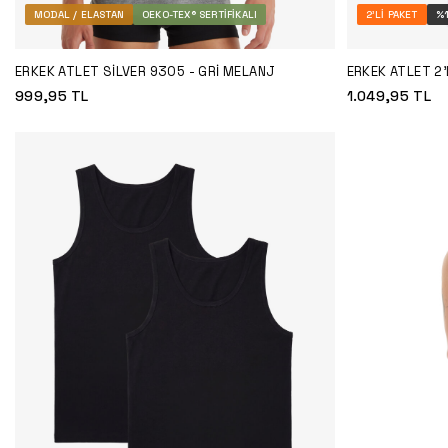
MODAL / ELASTAN
OEKO-TEX® SERTIFIKALI
2'LI PAKET
%
ERKEK ATLET SILVER 9305 - GRI MELANJ
ERKEK ATLET 2'
999,95
TL
1.049,95
TL