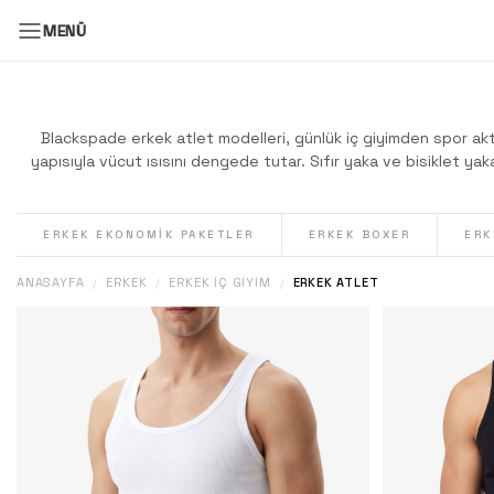
MENÜ
Blackspade erkek atlet modelleri, günlük iç giyimden spor akt
yapısıyla vücut ısısını dengede tutar. Sıfır yaka ve bisiklet y
ERKEK EKONOMIK PAKETLER
ERKEK BOXER
ERK
ANASAYFA
ERKEK
ERKEK İÇ GIYIM
ERKEK ATLET
/
/
/