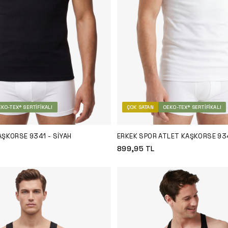
KO-TEX® SERTIFIKALI
ÇOK SATAN
OEKO-TEX® SERTIFIKALI
AŞKORSE 9341 - SIYAH
ERKEK SPOR ATLET KAŞKORSE 93
899,95
TL