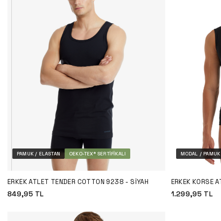
PAMUK / ELASTAN
OEKO-TEX® SERTIFIKALI
MODAL / PAMUK 
ERKEK ATLET TENDER COTTON 9238 - SIYAH
ERKEK KORSE A
SIYAH
849,95
TL
1.299,95
TL