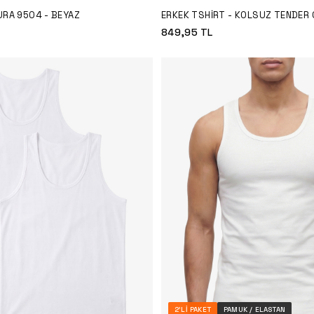
URA 9504 - BEYAZ
ERKEK TSHIRT - KOLSUZ TENDER
BEYAZ
849,95
TL
2'LI PAKET
PAMUK / ELASTAN