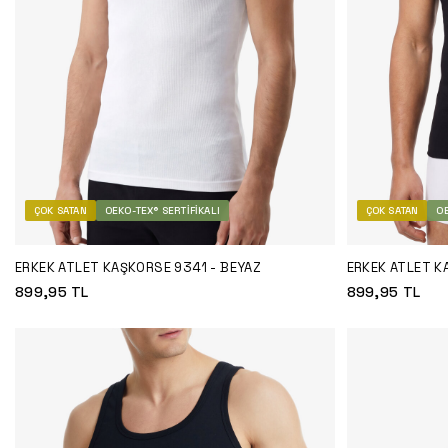
ÇOK SATAN
OEKO-TEX® SERTIFIKALI
ÇOK SATAN
OE
ERKEK ATLET KAŞKORSE 9341 - BEYAZ
ERKEK ATLET K
899,95
TL
899,95
TL