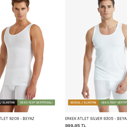
/ ELASTAN
OEKO-TEX® SERTIFIKALI
MODAL / ELASTAN
OEKO-TEX® SERTIF
TLET 9209 - BEYAZ
ERKEK ATLET SILVER 9305 - BEYA
999,95
TL