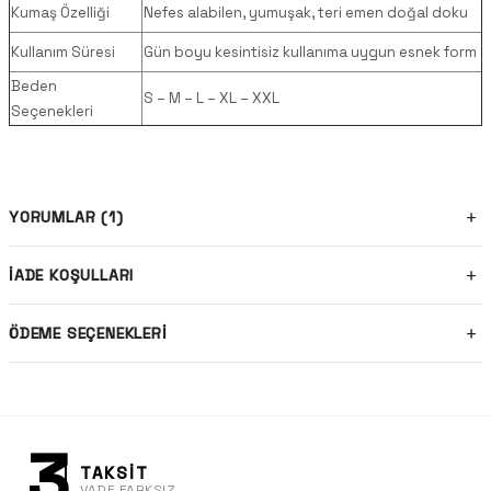
Kumaş Özelliği
Nefes alabilen, yumuşak, teri emen doğal doku
Kullanım Süresi
Gün boyu kesintisiz kullanıma uygun esnek form
Beden
S – M – L – XL – XXL
Seçenekleri
YORUMLAR (1)
İADE KOŞULLARI
ÖDEME SEÇENEKLERI
3
TAKSİT
VADE FARKSIZ