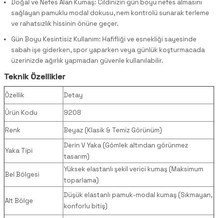
Doğal ve Nefes Alan Kumaş: Cildinizin gün boyu nefes almasını
sağlayan pamuklu modal dokusu, nem kontrolü sunarak terleme
ve rahatsızlık hissinin önüne geçer.
Gün Boyu Kesintisiz Kullanım: Hafifliği ve esnekliği sayesinde
sabah işe giderken, spor yaparken veya günlük koşturmacada
üzerinizde ağırlık yapmadan güvenle kullanılabilir.
Teknik Özellikler
Özellik
Detay
Ürün Kodu
9208
Renk
Beyaz (Klasik & Temiz Görünüm)
Derin V Yaka (Gömlek altından görünmez
Yaka Tipi
tasarım)
Yüksek elastanlı şekil verici kumaş (Maksimum
Bel Bölgesi
toparlama)
Düşük elastanlı pamuk-modal kumaş (Sıkmayan,
Alt Bölge
konforlu bitiş)