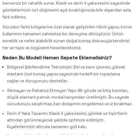
benzersiz bir rahatlık sunar. Klasik ve derin V yaka kesimi sayesinde
gömleklerinizin üst düğmesini açık bıraktığınızda bile dışarıdan asla
fark edilmez.
Vücudun farklı bölgelerine özel olarak geliştirilen hibrit yapısı, korse
kullanımını tamamen zahmetsiz bir deneyime dönüştürür. Üstün
esneklik ve nefes alabilirlik sunan doğal kumaş dokusuyla kendinizi
her an taze ve özgüvenli hissedeceksiniz.
Neden Bu Modeli Hemen Sepete Eklemelisiniz?
Bölgesel Şekillendirme Teknolojisi: Bel ve karın çevresi, yüksek
elastanlı özel kumaş yapısı sayesinde hedefli bir toparlama
sağlar ve duruşunuzu destekler.
Sıkmayan ve Rahatsız Etmeyen Yapı: Alt gövde ve bitiş kısımları,
düşük elastanlı pamuk-modal karışımdan üretilmiştir. Bu sayede
vücudunuzu sıkıştırmaz, kan dolaşımını engellemez ve iz bırakmaz.
Derin V Yaka Tasarımı: Klasik V yaka kesimi, gömlek ve tişörtlerin
altından görünmeyecek şekilde optimize edilmiştir.
Kıyafetlerinizin altında tamamen gizli kalır.