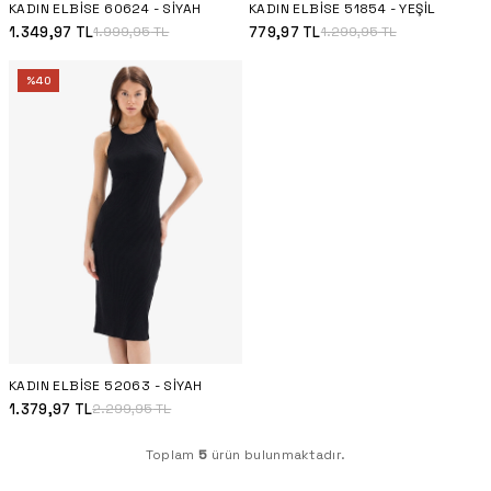
KADIN ELBISE 60624 - SIYAH
KADIN ELBISE 51854 - YEŞIL
1.349,97
TL
779,97
TL
1.999,95
TL
1.299,95
TL
%
40
KADIN ELBISE 52063 - SIYAH
1.379,97
TL
2.299,95
TL
Toplam
5
ürün bulunmaktadır.