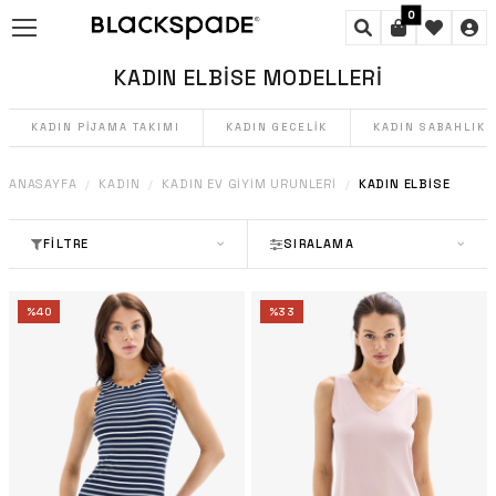
0
KADIN ELBISE MODELLERI
KADIN PIJAMA TAKIMI
KADIN GECELIK
KADIN SABAHLIK
ANASAYFA
KADIN
KADIN EV GIYIM ÜRÜNLERI
KADIN ELBISE
/
/
/
FILTRE
SIRALAMA
%
40
%
33