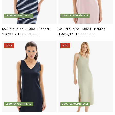
OEKO-TEX® SERTIFIKALI
OEKO-TEX® SERTIFIKALI
KADIN ELBISE 52063 - DESENLI
KADIN ELBISE 60624 - PEMBE
1.379,97
TL
1.349,97
TL
2.299,95
TL
1.999,95
TL
%
33
%
40
OEKO-TEX® SERTIFIKALI
OEKO-TEX® SERTIFIKALI