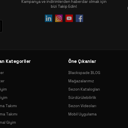
Kampanya ve indirimlerden haberdar olmak için
bizi Takip Edin!
an Kategoriler
Öne Çıkanlar
xer
Blackspade BLOG
xer
Mağazalarımız
iyim
Sezon Katalogları
Giyim
Sürdürülebilirlik
ama Takımı
Sezon Videoları
ama Takımı
Mobil Uygulama
mal Giyim