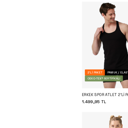
2'LI PAKET
PAMUK / ELAS
OEKO-TEX® SERTIFIKALI
ERKEK SPOR ATLET 2'LI 
TENDER COTTON 9676 - 
1.499,95
TL