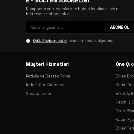
E - BÜLTEN ABONELİĞİ
Kampanya ve indirimlerden haberdar olmak için e-
bültenimize abone olun.
ABONE OL
KVKK Sözleşmesi'ni
, okudum, kabul ediyorum.
Müşteri Hizmetleri
Öne Çık
İletişim ve Destek Formu
Erkek Bo
İade & Geri Gönderim
Kadın Bo
Sipariş Takibi
Erkek İç G
Kadın İç 
Erkek Pij
Kadın Pij
Erkek Ter