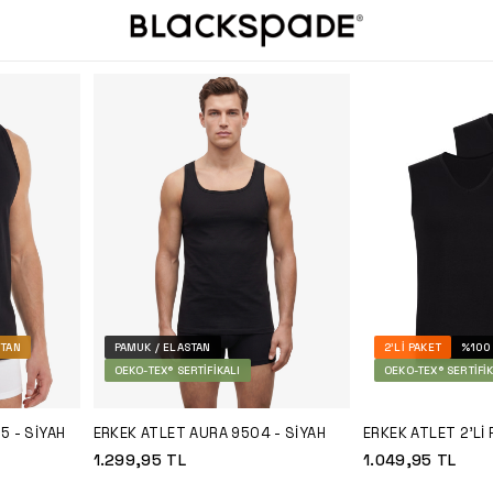
STAN
PAMUK / ELASTAN
2'LI PAKET
%100
OEKO-TEX® SERTIFIKALI
OEKO-TEX® SERTIFIK
5 - SIYAH
ERKEK ATLET AURA 9504 - SIYAH
ERKEK ATLET 2'LI
9227 - SIYAH
1.299,95
TL
1.049,95
TL