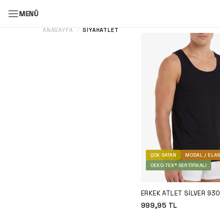
MENÜ
ANASAYFA
SIYAHATLET
/
ÇOK SATAN
MODAL / ELA
OEKO-TEX® SERTIFIKALI
ERKEK ATLET SILVER 930
999,95
TL