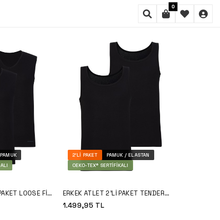
0
FILTRE
SIRALAMA
 PAMUK
2'LI PAKET
PAMUK / ELASTAN
ALI
OEKO-TEX® SERTIFIKALI
 PAKET LOOSE FIT
ERKEK ATLET 2'LI PAKET TENDER
COTTON 9678 - SIYAH
1.499,95
TL