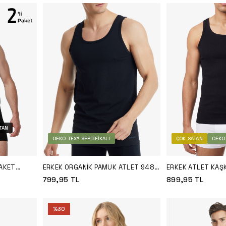
TAN
OEKO-TEX® SERTIFIKALI
ÇOK SATAN
OEKO-
PAKET
ERKEK ORGANIK PAMUK ATLET 9480
ERKEK ATLET KAŞ
SIYAH
- SIYAH
SIYAH
799,95
TL
899,95
TL
%
30