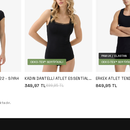
PAMUK / ELASTAN
OEKO-TEX® SERTIFIKALI
OEKO-TEX® SERTIFIK
22 - SIYAH
KADIN DANTELLI ATLET ESSENTIAL
ERKEK ATLET TE
1968 - SIYAH
9238 - SIYAH
349,97
TL
849,95
TL
499,95
TL
tadır.