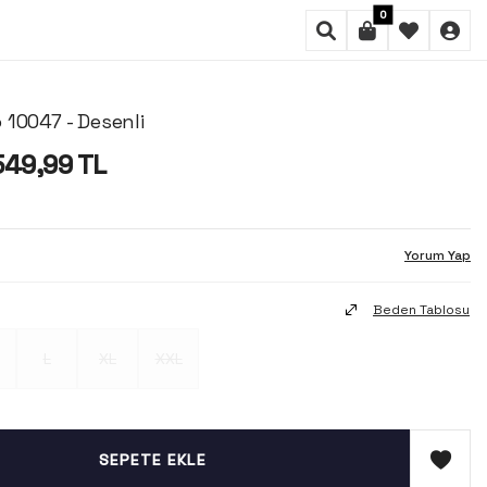
0
 10047 - Desenli
549,99
TL
Yorum Yap
Beden Tablosu
L
XL
XXL
SEPETE EKLE