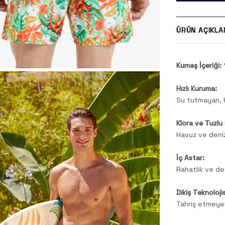
ÜRÜN AÇIKLA
Kumaş İçeriği:
Hızlı Kuruma:
Su tutmayan, h
Klora ve Tuzlu 
Havuz ve deniz
İç Astar:
Rahatlık ve de
Dikiş Teknolojis
Tahriş etmeyen