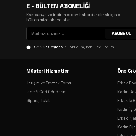
E - BÜLTEN ABONELİĞİ
Kampanya ve indirimlerden haberdar olmak için e-
bültenimize abone olun.
ABONE OL
KVKK Sözleşmesi'ni
, okudum, kabul ediyorum.
Müşteri Hizmetleri
Öne Çık
İletişim ve Destek Formu
Erkek Bo
İade & Geri Gönderim
Kadın Bo
Sipariş Takibi
Erkek İç G
Kadın İç 
Erkek Pij
Kadın Pij
Erkek Ter