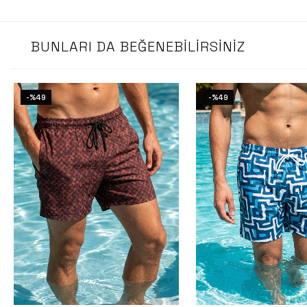
BUNLARI DA BEĞENEBILIRSINIZ
-%49
-%49