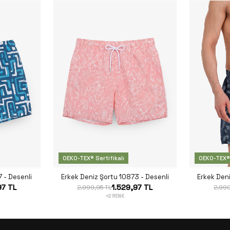
OEKO-TEX® Sertifikalı
OEKO-TEX® 
 - Desenli
Erkek Deniz Şortu 10873 - Desenli
Erkek Den
97 TL
1.529,97 TL
2.999,95 TL
2.999
+2 RENK