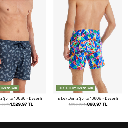
Sertifikalı
OEKO-TEX® Sertifikalı
iz Şortu 10886 - Desenli
Erkek Deniz Şortu 10608 - Desenli
1.529,97 TL
866,97 TL
,95 TL
1.699,95 TL