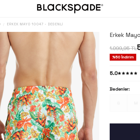
O
ERKEK MAYO 10047 - DESENLI
/
Erkek Mayo
1.099,95
TL
%
50
İndirim
5.0
Bedenler:
S
M