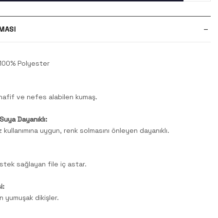
MASI
100% Polyester
afif ve nefes alabilen kumaş.
Suya Dayanıklı:
 kullanımına uygun, renk solmasını önleyen dayanıklı.
stek sağlayan file iç astar.
i:
 yumuşak dikişler.