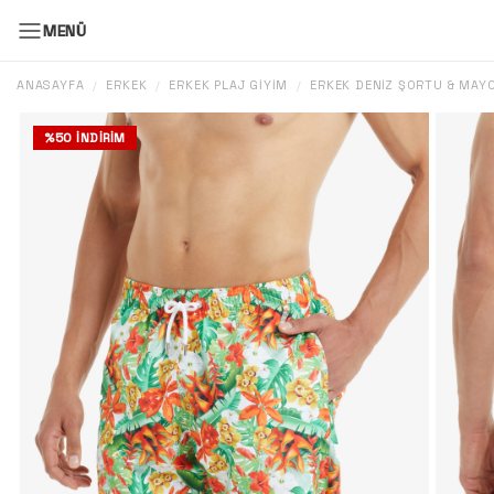
MENÜ
ANASAYFA
ERKEK
ERKEK PLAJ GIYIM
ERKEK DENIZ ŞORTU & MAY
/
/
/
%
50
İNDIRIM