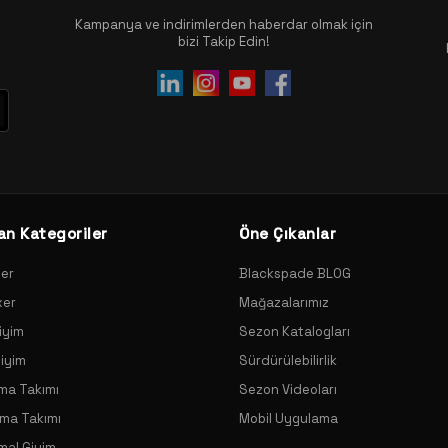
Kampanya ve indirimlerden haberdar olmak için
bizi Takip Edin!
an Kategoriler
Öne Çıkanlar
xer
Blackspade BLOG
xer
Mağazalarımız
iyim
Sezon Katalogları
Giyim
Sürdürülebilirlik
ama Takımı
Sezon Videoları
ama Takımı
Mobil Uygulama
mal Giyim