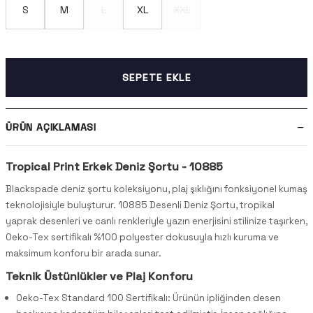
S
M
L
XL
XXL
SEPETE EKLE
ÜRÜN AÇIKLAMASI
Tropical Print Erkek Deniz Şortu - 10885
Blackspade deniz şortu koleksiyonu, plaj şıklığını fonksiyonel kumaş
teknolojisiyle buluşturur. 10885 Desenli Deniz Şortu, tropikal
yaprak desenleri ve canlı renkleriyle yazın enerjisini stilinize taşırken,
Oeko-Tex sertifikalı %100 polyester dokusuyla hızlı kuruma ve
maksimum konforu bir arada sunar.
Teknik Üstünlükler ve Plaj Konforu
Oeko-Tex Standard 100 Sertifikalı: Ürünün ipliğinden desen