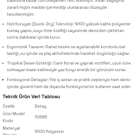
baskısına kadar tüm bileşenleri test edilmiştir. İnsan sağlığına
zararlı hiçbir madde içermediği uluslararası düzeyde
tescillenmiştir.
Hızlı Kuruyan (Quick-Dry) Teknoloji: %100 yüksek kalite polyester
kumaş yapısı, suyu itme özelliği sayesinde denizden çıktıktan
sonra dakikalar içinde kurur.
Ergonomik Tasarım: Rahat kesimi ve ayarlanabilir kordonlu bel
lastiği, su içinde ve plaj aktivitelerinde hareket özgürlüğü sağlar.
Tropikal Desen Estetiği: Canlı floral ve yaprak motifleri, uzun süre
solmayan baskı kalitesiyle yaz boyu enerjik bir görünüm sunar.
Fonksiyonel Detaylar: File iç astarı ve pratik cepleriyle hem deniz
içinde güvenli hem de dışarıda fonksiyonel bir kullanım vaat eder.
Teknik Ürün Veri Tablosu
Özellik
Detay
Ürün Model
10885
Kodu
Materyal
%100 Polyester