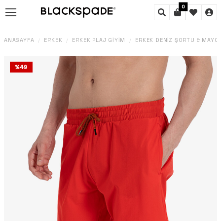
0
ANASAYFA
ERKEK
ERKEK PLAJ GIYIM
ERKEK DENIZ ŞORTU & MAYO
/
/
/
%
49