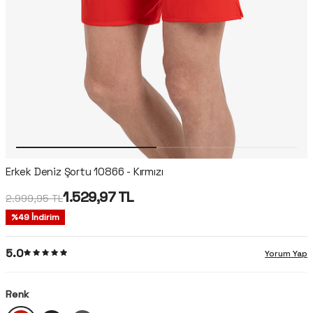
Erkek Deniz Şortu 10866 - Kırmızı
1.529,97
TL
2.999,95
TL
%
49
İndirim
5.0
Yorum Yap
Renk