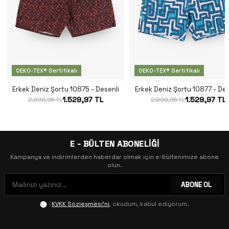
OEKO-TEX® Sertifikalı
OEKO-TEX® Sertifikalı
Erkek Deniz Şortu 10875 - Desenli
Erkek Deniz Şortu 10877 - Des
1.529,97 TL
1.529,97 TL
2.999,95 TL
2.999,95 TL
E - BÜLTEN ABONELİĞİ
Kampanya ve indirimlerden haberdar olmak için e-bültenimize abone
olun.
ABONE OL
KVKK Sözleşmesi'ni
, okudum, kabul ediyorum.