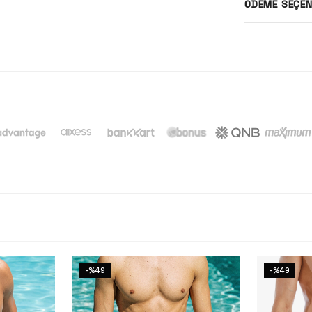
ÖDEME SEÇEN
-%49
-%49