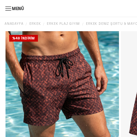
MENÜ
ANASAYFA
ERKEK
ERKEK PLAJ GIYIM
ERKEK DENIZ ŞORTU & MAY
/
/
/
%
49
İNDIRIM