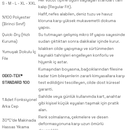
Her vücut tipine uyum sağlayan standart tam
S - M - L - XL - XXL
kalıp (Regular Fit).
Hafif, nefes alabilen, deniz tuzu ve havuz
%100 Polyester
kloruna karşı yüksek mukavemetli dokuma
(Birinci Sınıf)
yapısı.
Quick-Dry (Hızlı
Su tutmayan gelişmiş mikro lif yapısı sayesinde
Kuruma)
sudan çıktıktan sonra dakikalar içinde kurur.
Islakken cilde yapışmayı ve sürtünmeden
Yumuşak Dokulu İç
kaynaklı tahrişleri engelleyen konforlu ve
File
hijyenik iç astar.
Kumaşından boyasına, bağcıklarından filesine
OEKO-TEX®
kadar tüm bileşenlerin zararlı kimyasallara karşı
STANDARD 100
test edildiğini tescilleyen, cilde dost küresel
garanti.
Sahilde veya günlük kullanımda kart, anahtar
1 Adet Fonksiyonel
gibi kişisel küçük eşyaları taşımak için pratik
Arka Cep
alan.
Renk solmalarına, çekmelere ve desen
30°C'de Makinada
deformasyonuna karşı uzun ömürlü
Hassas Yıkama