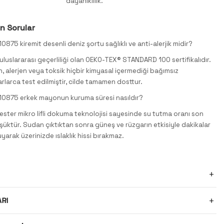
dayanıklılık.
n Sorular
875 kiremit desenli deniz şortu sağlıklı ve anti-alerjik midir?
 uluslararası geçerliliği olan OEKO-TEX® STANDARD 100 sertifikalıdır.
, alerjen veya toksik hiçbir kimyasal içermediği bağımsız
rlarca test edilmiştir, cilde tamamen dosttur.
0875 erkek mayonun kuruma süresi nasıldır?
ster mikro lifli dokuma teknolojisi sayesinde su tutma oranı son
üktür. Sudan çıktıktan sonra güneş ve rüzgarın etkisiyle dakikalar
yarak üzerinizde ıslaklık hissi bırakmaz.
ARI