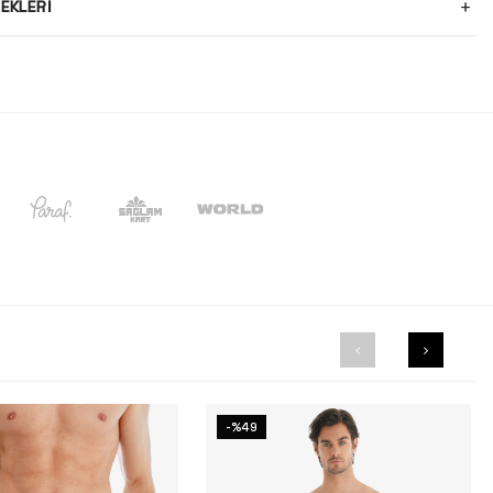
EKLERI
-%49