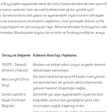
a Boy) kalıbı sayesinde ideal diz üstü hizasında biterek hem sportif
rmansı vadeder hem de sahil kafelerinde şık bir günlük şort
ar. Esnek konforlu bel yapısı ve ayarlanabilir siyah kordon detayları
uza kusursuzca oturmasını sağlarken, özel yumuşak dokulu iç file
özgürlüğünü en üst seviyeye taşır. Arka tarafındaki fonksiyonel cebi
inimalist Blackspade logosu ile estetik ve fonksiyonelliği bir araya
Detay ve Değerler
Kullanıcı Avantajı / Açıklama
10875 - Desenli
Modern ve iddialı mikro soyut organik desenli
(Kiremit / Kahve)
dijital baskı teknolojisi.
Diz üstü ideal bitişli sportif kesim; hem yüzme
Mid Length (Orta
esnasında hem de günlük sahil kullanımında
Boy)
yüksek hareket özgürlüğü sağlar.
Esnek Lastikli &
Görselde yer alan ayarlanabilir siyah kordon
Siyah Kontrast
bağcıklar, şortun bel genişliğine göre tam
Bağcıklı
oturmasını sağlar, kaymayı önler.