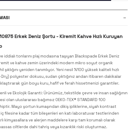
MASI
0875 Erkek Deniz Şortu - Kiremit Kahve Hızlı Kuruyan
o
e iddialı tonlarını plaj modasına taşıyan Blackspade Erkek Deniz
iremit ve kahve zemin üzerindeki modern mikro soyut organik
il şıklığını yeniden tanımlıyor. Yeni nesil %100 yüksek kaliteli hızlı
Dry) polyester dokusu, sudan çıktığınız andan itibaren dakikalar
klaştırarak gün boyu kuru, hafif ve ferah hissetmenizi garantiler.
venli ve Ekolojik Garanti: Ürünümüz, tekstilde çevre ve insan sağlığının
esi olan uluslararası bağımsız OEKO-TEX® STANDARD 100
ahiptir. Mayo şortun kumaşından dikiş ipliklerine, siyah kontrast
iç filesine kadar tüm bileşenleri en katı laboratuvar testlerinden
arlı kimyasallara ve alerjen maddelere karşı tam korumalı olarak
 hassas ciltlerde dahi tahriş veya kızarıklık riski oluşturmaz.