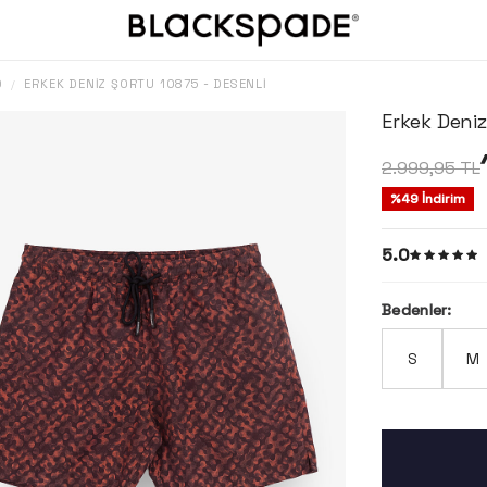
O
ERKEK DENIZ ŞORTU 10875 - DESENLI
/
Erkek Deniz
2.999,95
TL
%
49
İndirim
5.0
Bedenler:
S
M