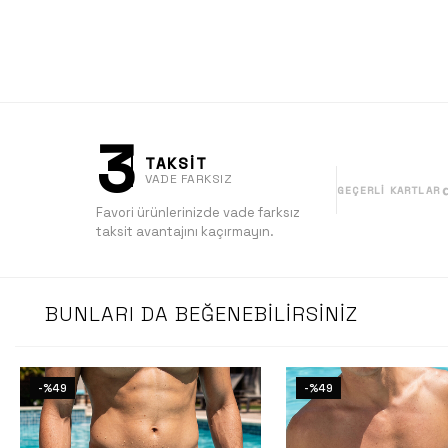
3
TAKSİT
VADE FARKSIZ
GEÇERLI KARTLAR
Favori ürünlerinizde vade farksız
taksit avantajını kaçırmayın.
BUNLARI DA BEĞENEBILIRSINIZ
-%49
-%49