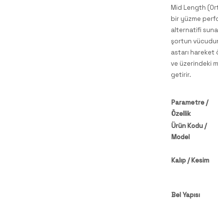
Mid Length (Ort
bir yüzme perfo
alternatifi sun
şortun vücudun
astarı hareket 
ve üzerindeki m
getirir.
Parametre /
Özellik
Ürün Kodu /
Model
Kalıp / Kesim
Bel Yapısı