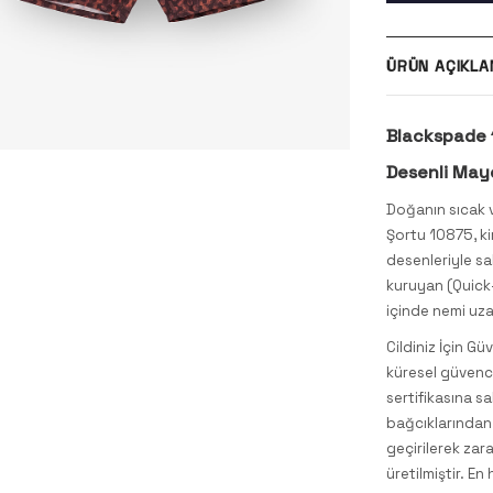
ÜRÜN AÇIKLA
Blackspade 1
Desenli May
Doğanın sıcak v
Şortu 10875, k
desenleriyle sah
kuruyan (Quick-
içinde nemi uza
Cildiniz İçin Gü
küresel güvenc
sertifikasına s
bağcıklarından 
geçirilerek zar
üretilmiştir. En