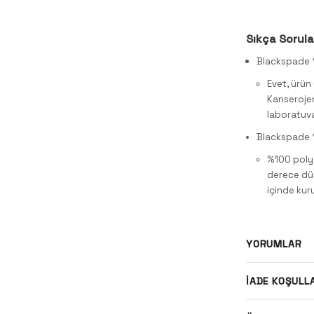
Sıkça Sorula
Blackspade 10
Evet, ürün
Kanserojen
laboratuva
Blackspade 1
%100 polye
derece düş
içinde kuru
YORUMLAR
İADE KOŞULL