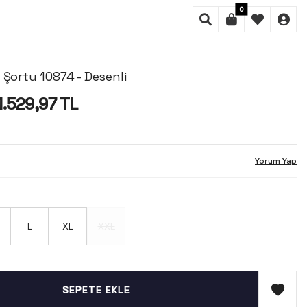
0
 Şortu 10874 - Desenli
1.529,97
TL
Yorum Yap
L
XL
XXL
SEPETE EKLE