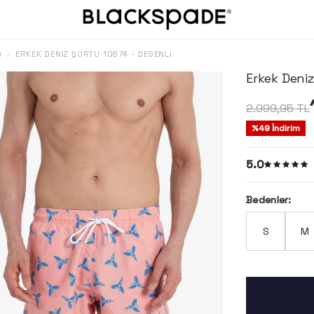
O
ERKEK DENIZ ŞORTU 10874 - DESENLI
/
Erkek Deniz
2.999,95
TL
%
49
İndirim
5.0
Bedenler:
S
M