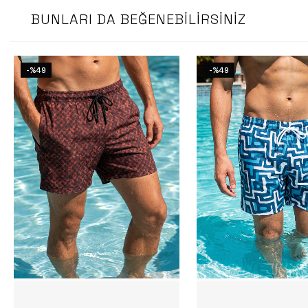
BUNLARI DA BEĞENEBILIRSINIZ
-%49
-%49