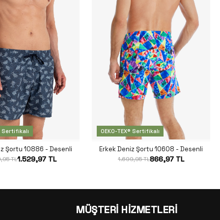
Sertifikalı
OEKO-TEX® Sertifikalı
iz Şortu 10886 - Desenli
Erkek Deniz Şortu 10608 - Desenli
1.529,97 TL
866,97 TL
,95 TL
1.699,95 TL
MÜŞTERİ HİZMETLERİ