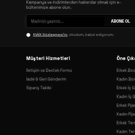
Kampanya ve indirimlerden haberdar olmak için e-
bültenimize abone olun.
ABONE OL
KVKK Sözleşmesi'ni
, okudum, kabul ediyorum.
Müşteri Hizmetleri
Öne Çık
İletişim ve Destek Formu
Erkek Bo
İade & Geri Gönderim
Kadın Bo
Sipariş Takibi
Erkek İç G
Kadın İç 
Erkek Pij
Kadın Pij
Erkek Ter
Kadın Ter