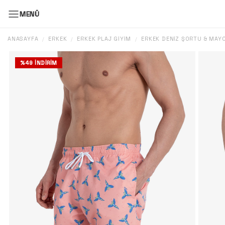
MENÜ
ANASAYFA
ERKEK
ERKEK PLAJ GIYIM
ERKEK DENIZ ŞORTU & MAY
/
/
/
%
49
İNDIRIM