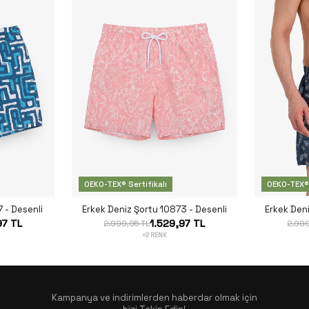
OEKO-TEX® Sertifikalı
OEKO-TEX® 
 - Desenli
Erkek Deniz Şortu 10873 - Desenli
Erkek Den
97 TL
1.529,97 TL
2.999,95 TL
2.999
+2 RENK
Kampanya ve indirimlerden haberdar olmak için