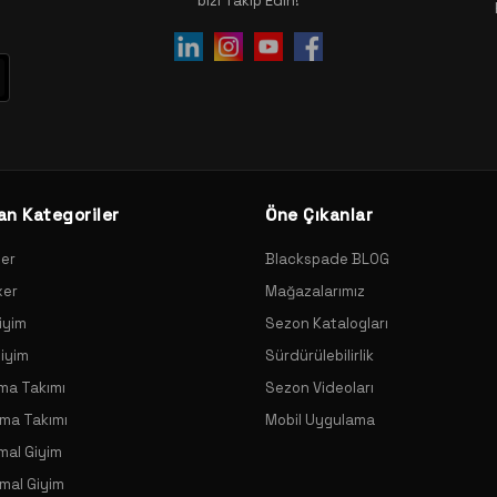
bizi Takip Edin!
an Kategoriler
Öne Çıkanlar
xer
Blackspade BLOG
xer
Mağazalarımız
iyim
Sezon Katalogları
Giyim
Sürdürülebilirlik
ama Takımı
Sezon Videoları
ama Takımı
Mobil Uygulama
mal Giyim
mal Giyim