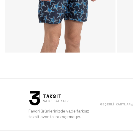
3
TAKSİT
VADE FARKSIZ
GEÇERLI KARTLAR
Favori ürünlerinizde vade farksız
taksit avantajını kaçırmayın.