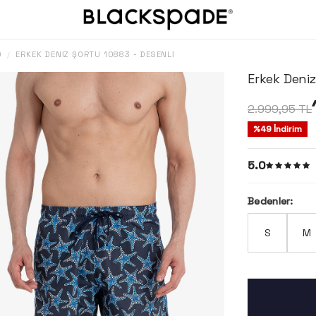
O
ERKEK DENIZ ŞORTU 10883 - DESENLI
/
Erkek Deniz
2.999,95
TL
%
49
İndirim
5.0
Bedenler:
S
M