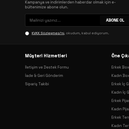
Kampanya ve indirimlerden haberdar olmak için e-
bültenimize abone olun.
ABONE OL
KVKK Sözleşmesi'ni
, okudum, kabul ediyorum.
Müşteri Hizmetleri
Öne Çık
İletişim ve Destek Formu
Erkek Bo
İade & Geri Gönderim
Kadın Bo
Sipariş Takibi
Erkek İç G
Kadın İç 
Erkek Pij
Kadın Pij
Erkek Ter
Kadın Ter