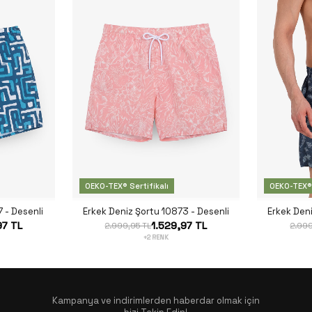
OEKO-TEX® Sertifikalı
OEKO-TEX® 
 - Desenli
Erkek Deniz Şortu 10873 - Desenli
Erkek Den
97 TL
1.529,97 TL
2.999,95 TL
2.999
+2 RENK
Kampanya ve indirimlerden haberdar olmak için