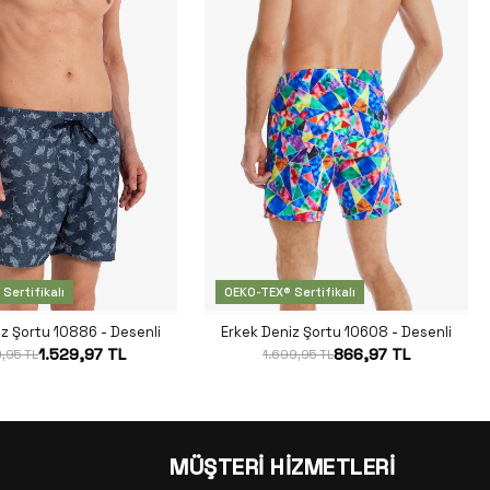
Sertifikalı
OEKO-TEX® Sertifikalı
iz Şortu 10886 - Desenli
Erkek Deniz Şortu 10608 - Desenli
1.529,97 TL
866,97 TL
,95 TL
1.699,95 TL
MÜŞTERİ HİZMETLERİ