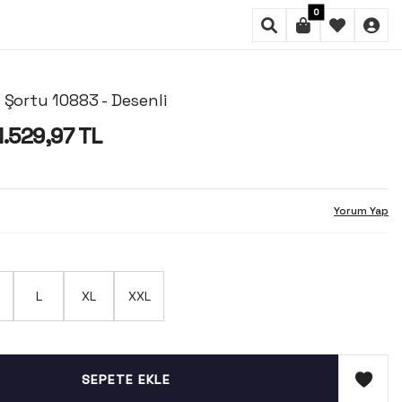
0
 Şortu 10883 - Desenli
1.529,97
TL
Yorum Yap
L
XL
XXL
SEPETE EKLE