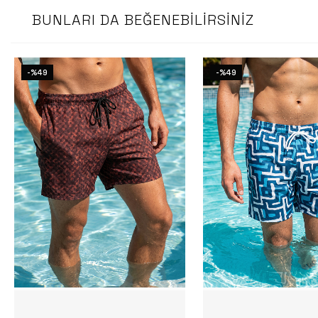
BUNLARI DA BEĞENEBILIRSINIZ
-%49
-%49