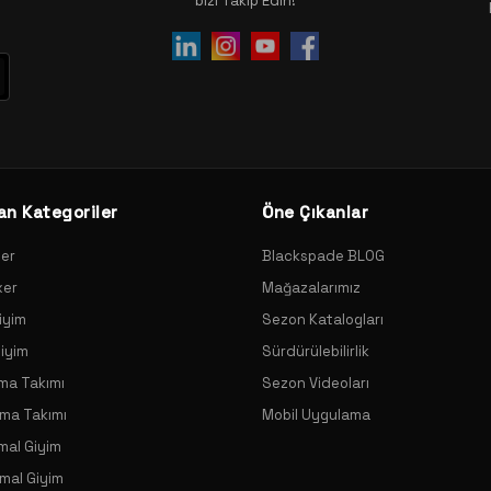
bizi Takip Edin!
an Kategoriler
Öne Çıkanlar
xer
Blackspade BLOG
xer
Mağazalarımız
iyim
Sezon Katalogları
Giyim
Sürdürülebilirlik
ama Takımı
Sezon Videoları
ama Takımı
Mobil Uygulama
mal Giyim
mal Giyim