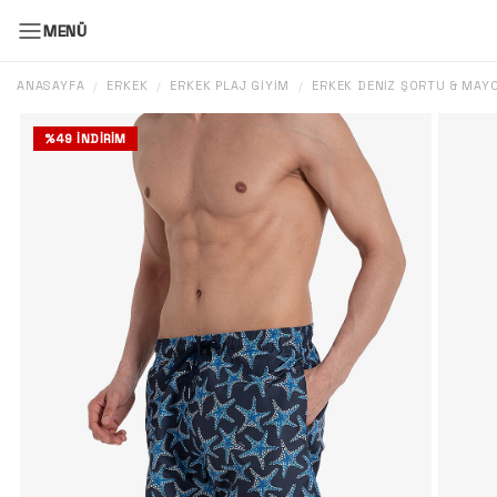
MENÜ
ANASAYFA
ERKEK
ERKEK PLAJ GIYIM
ERKEK DENIZ ŞORTU & MAY
/
/
/
%
49
İNDIRIM