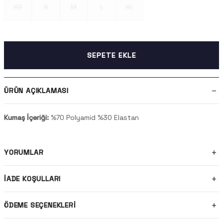
XS
S
M
L
XL
SEPETE EKLE
ÜRÜN AÇIKLAMASI
Kumaş İçeriği:
%70 Polyamid %30 Elastan
YORUMLAR
İADE KOŞULLARI
ÖDEME SEÇENEKLERI