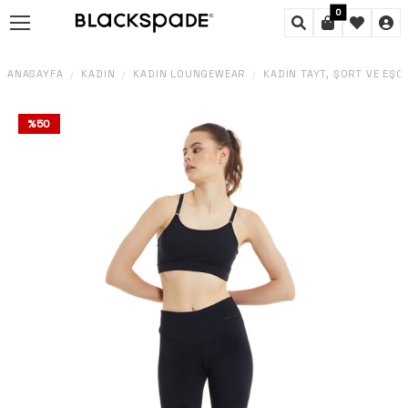
0
ANASAYFA
KADIN
KADIN LOUNGEWEAR
KADIN TAYT, ŞORT VE EŞO
/
/
/
%
50