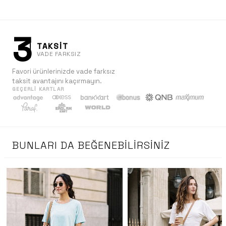
3
TAKSİT
VADE FARKSIZ
Favori ürünlerinizde vade farksız
taksit avantajını kaçırmayın.
GEÇERLI KARTLAR
BUNLARI DA BEĞENEBILIRSINIZ