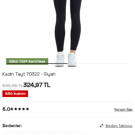
OEKO-TEX® Sertifikalı
Kadın Tayt 70322 - Siyah
324,97
TL
649,95
TL
%
50
İndirim
5.0
Yorum Yap
Bedenler:
Beden Tablosu