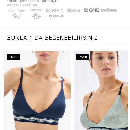
taksit avantajını kaçırmayın.
GEÇERLI KARTLAR
BUNLARI DA BEĞENEBILIRSINIZ
-%40
-%49