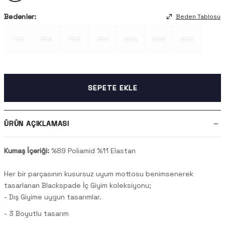
Bedenler:
Beden Tablosu
70B
75A
75B
75C
80A
80B
85B
SEPETE EKLE
ÜRÜN AÇIKLAMASI
Kumaş İçeriği:
%89 Poliamid %11 Elastan
Her bir parçasının kusursuz uyum mottosu benimsenerek
tasarlanan Blackspade İç Giyim koleksiyonu;
- Dış Giyime uygun tasarımlar.
- 3 Boyutlu tasarım