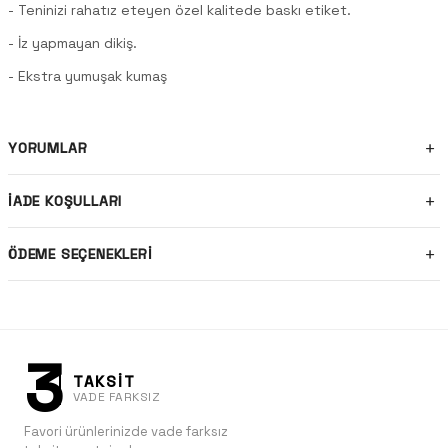
- Teninizi rahatız eteyen özel kalitede baskı etiket.
- İz yapmayan dikiş.
- Ekstra yumuşak kumaş
YORUMLAR
İADE KOŞULLARI
ÖDEME SEÇENEKLERI
3
TAKSİT
VADE FARKSIZ
Favori ürünlerinizde vade farksız