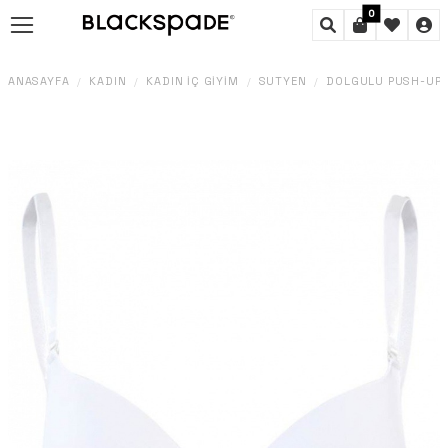
0
ANASAYFA
KADIN
KADIN İÇ GIYIM
SÜTYEN
DOLGULU PUSH-UP 
/
/
/
/