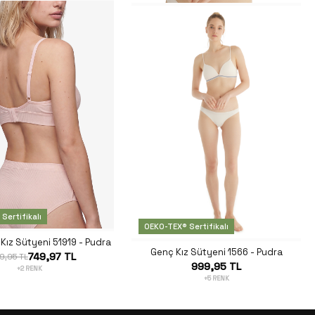
Sertifikalı
OEKO-TEX® Sertifikalı
Kız Sütyeni 51919 - Pudra
Genç Kız Sütyeni 1566 - Pudra
749,97 TL
9,95 TL
999,95 TL
+2 RENK
+5 RENK