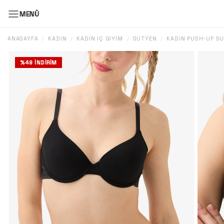
MENÜ
ANASAYFA
KADIN
KADIN İÇ GIYIM
SÜTYEN
KADIN PUSH-UP SÜ
/
/
/
/
%
49
İNDIRIM