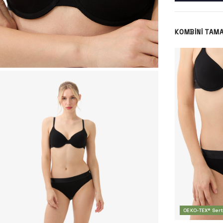
KOMBINI TAM
-%49
OEKO-TEX® Serti