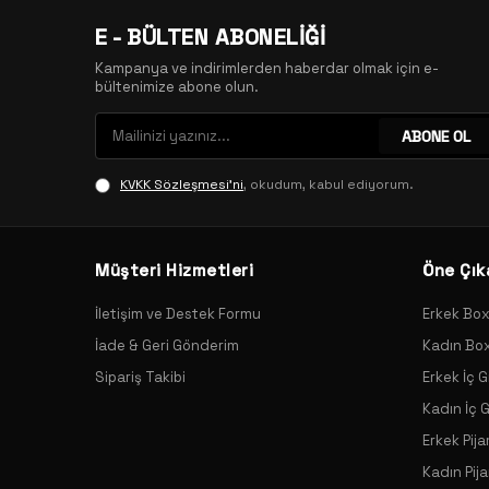
E - BÜLTEN ABONELİĞİ
Kampanya ve indirimlerden haberdar olmak için e-
bültenimize abone olun.
ABONE OL
KVKK Sözleşmesi'ni
, okudum, kabul ediyorum.
Müşteri Hizmetleri
Öne Çık
İletişim ve Destek Formu
Erkek Bo
İade & Geri Gönderim
Kadın Bo
Sipariş Takibi
Erkek İç G
Kadın İç 
Erkek Pij
Kadın Pij