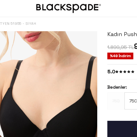
TYEN 51955 - SIYAH
Kadın Push
1.899,95
TL
%
49
İndirim
5.0
Bedenler:
75B
75C