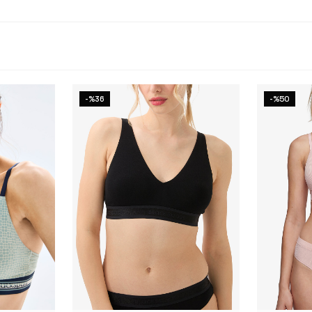
-%36
-%50