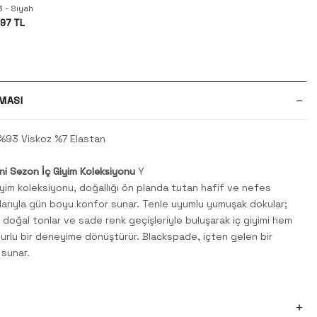
3 - Siyah
97 TL
MASI
%93 Viskoz %7 Elastan
ni Sezon İç Giyim Koleksiyonu
Y
iyim koleksiyonu, doğallığı ön planda tutan hafif ve nefes
larıyla gün boyu konfor sunar. Tenle uyumlu yumuşak dokular;
, doğal tonlar ve sade renk geçişleriyle buluşarak iç giyimi hem
urlu bir deneyime dönüştürür. Blackspade, içten gelen bir
 sunar.