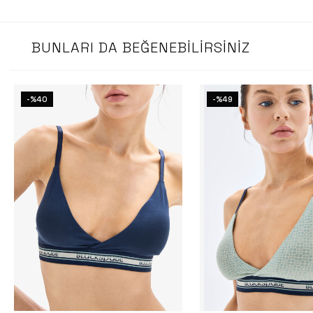
BUNLARI DA BEĞENEBILIRSINIZ
-%40
-%49