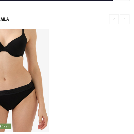
AMLA
fikalı