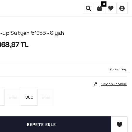
0
-up Sütyen 51955 - Siyah
968,97
TL
Yorum Yap
Beden Tablosu
80B
80C
85B
SEPETE EKLE