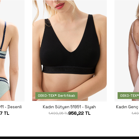
OEKO-TEX® Sertifikalı
OEKO-TEX® 
1 - Desenli
Kadın Sütyen 51951 - Siyah
Kadın Genç 
97 TL
956,22 TL
1.499,95 TL
1.49