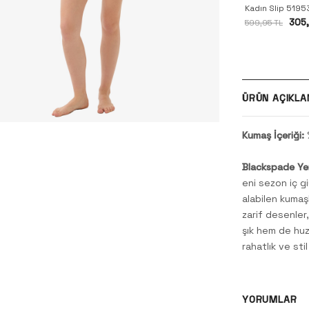
Kadın Slip 5195
305,
599,95 TL
ÜRÜN AÇIKLA
Kumaş İçeriği:
Blackspade Ye
eni sezon iç g
alabilen kumaş
zarif desenler
şık hem de huz
rahatlık ve stil
YORUMLAR