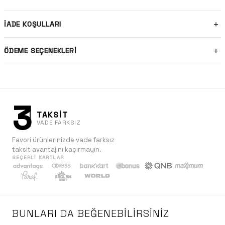
İADE KOŞULLARI
ÖDEME SEÇENEKLERI
3
TAKSİT
VADE FARKSIZ
Favori ürünlerinizde vade farksız
taksit avantajını kaçırmayın.
GEÇERLI KARTLAR
BUNLARI DA BEĞENEBILIRSINIZ