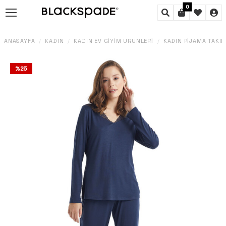
0
ANASAYFA
KADIN
KADIN EV GIYIM ÜRÜNLERI
KADIN PIJAMA TAKIM
/
/
/
%
25