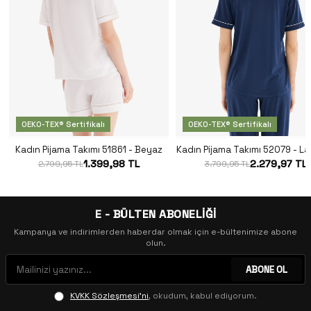
OEKO-TEX® Sertifikalı
OEKO-TEX® Sertifikalı
Kadın Pijama Takımı 51861 - Beyaz
Kadın Pijama Takımı 52079 - La
1.399,98 TL
2.279,97 TL
2.799,95 TL
3.799,95 TL
E - BÜLTEN ABONELİĞİ
Kampanya ve indirimlerden haberdar olmak için e-bültenimize abone
olun.
ABONE OL
KVKK Sözleşmesi'ni
, okudum, kabul ediyorum.