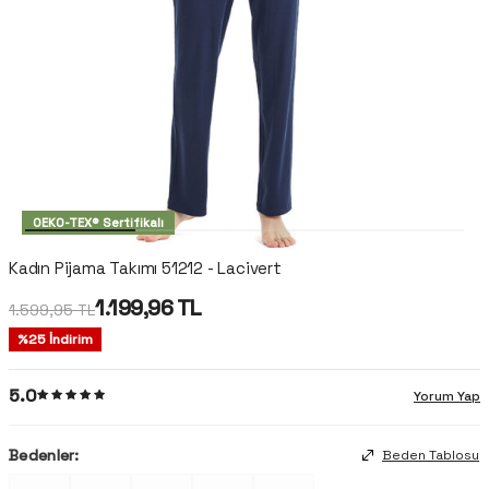
OEKO-TEX® Sertifikalı
Kadın Pijama Takımı 51212 - Lacivert
1.199,96
TL
1.599,95
TL
%
25
İndirim
5.0
Yorum Yap
Bedenler:
Beden Tablosu