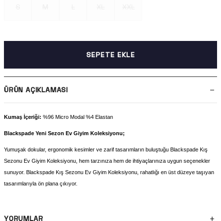
S
M
L
XL
XXL
SEPETE EKLE
ÜRÜN AÇIKLAMASI
Kumaş İçeriği:
%96 Micro Modal %4 Elastan
Blackspade Yeni Sezon Ev Giyim Koleksiyonu;
Yumuşak dokular, ergonomik kesimler ve zarif tasarımların buluştuğu Blackspade Kış
Sezonu Ev Giyim Koleksiyonu, hem tarzınıza hem de ihtiyaçlarınıza uygun seçenekler
sunuyor. Blackspade Kış Sezonu Ev Giyim Koleksiyonu, rahatlığı en üst düzeye taşıyan
tasarımlarıyla ön plana çıkıyor.
YORUMLAR