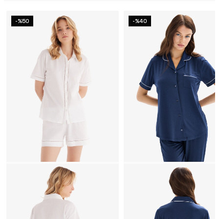
-%50
-%40