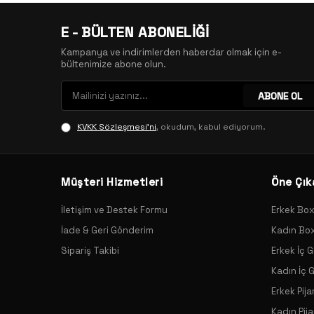
E - BÜLTEN ABONELİĞİ
Kampanya ve indirimlerden haberdar olmak için e-
bültenimize abone olun.
ABONE OL
KVKK Sözleşmesi'ni
, okudum, kabul ediyorum.
Müşteri Hizmetleri
Öne Çık
İletişim ve Destek Formu
Erkek Bo
İade & Geri Gönderim
Kadın Bo
Sipariş Takibi
Erkek İç G
Kadın İç 
Erkek Pij
Kadın Pij