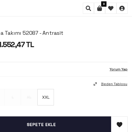
0
a Takımı 52087 - Antrasit
1.552,47
TL
Yorum Yap
Beden Tablosu
L
XL
XXL
SEPETE EKLE