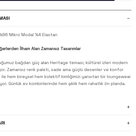
MASI
%96 Mikro Modal %4 Elastan
erlerden İlham Alan Zamansız Tasarımlar
ğumuz bağdan güç alan Heritage teması; kültürel izleri modern
ıyor. Zamansız renk paleti, sade ama güçlü desenler ve konfor
r ile hem bireysel hem kolektif kimliğimizi yansıtan bir loungewear
or. Günlük ev kombinlerinde hem şıklık hem rahatlık ön planda.
ARI