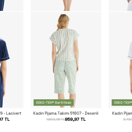
OEKO-TEX® Sertifikalı
OEKO-TEX® 
9 - Lacivert
Kadın Pijama Takımı 51807 - Desenli
Kadın Pija
97 TL
959,97 TL
1.599,95 TL
3.799