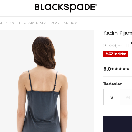
MI
KADIN PIJAMA TAKIMI 52087 - ANTRASIT
/
Kadın Pijam
2.299,95
TL
%
33
İndirim
5.0
Bedenler:
S
M