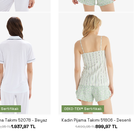
Sertifikalı
OEKO-TEX® Sertifikalı
ma Takımı 52078 - Beyaz
Kadın Pijama Takımı 51806 - Desenli
1.937,97 TL
899,97 TL
,95 TL
1.499,95 TL