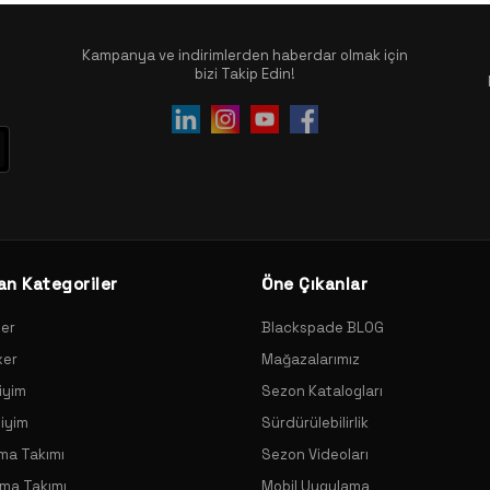
Kampanya ve indirimlerden haberdar olmak için
bizi Takip Edin!
an Kategoriler
Öne Çıkanlar
xer
Blackspade BLOG
xer
Mağazalarımız
iyim
Sezon Katalogları
Giyim
Sürdürülebilirlik
ama Takımı
Sezon Videoları
ama Takımı
Mobil Uygulama