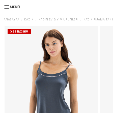
MENÜ
ANASAYFA
KADIN
KADIN EV GIYIM ÜRÜNLERI
KADIN PIJAMA TAKI
/
/
/
%
33
İNDIRIM