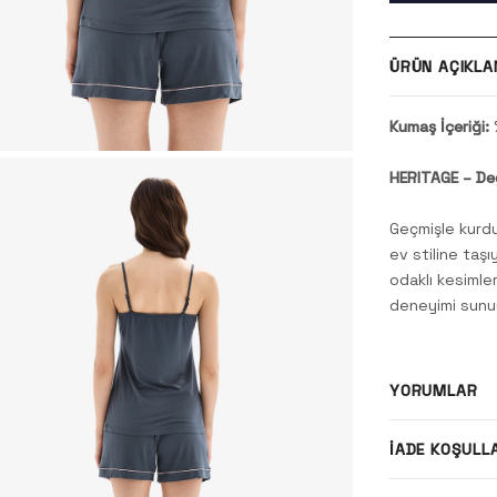
ÜRÜN AÇIKLA
Kumaş İçeriği:
HERITAGE – Değ
Geçmişle kurdu
ev stiline taş
odaklı kesimle
deneyimi sunuy
YORUMLAR
İADE KOŞULL