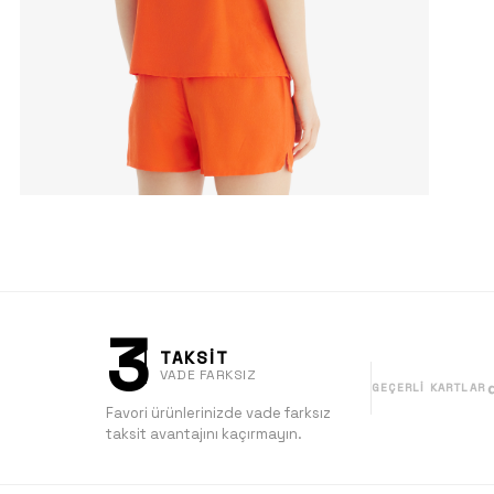
3
TAKSİT
VADE FARKSIZ
GEÇERLI KARTLAR
Favori ürünlerinizde vade farksız
taksit avantajını kaçırmayın.