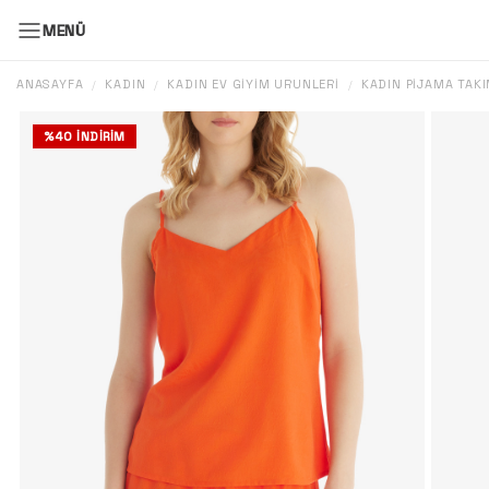
MENÜ
ANASAYFA
KADIN
KADIN EV GIYIM ÜRÜNLERI
KADIN PIJAMA TAKI
/
/
/
%
40
İNDIRIM