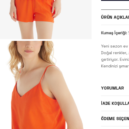
ÜRÜN AÇIKLA
Kumaş İçeriği:
Yeni sezon ev g
Doğal renkler, 
getiriyor. Evi
Kendinizi şıma
YORUMLAR
İADE KOŞULL
ÖDEME SEÇEN