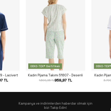
OEKO-TEX® Sertifikalı
OEKO-TEX® 
9 - Lacivert
Kadın Pijama Takımı 51807 - Desenli
Kadın Pija
97 TL
959,97 TL
1.599,95 TL
3.799
Kampanya ve indirimlerden haberdar olmak için
bizi Takip Edin!