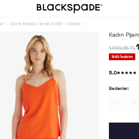
MI
KADIN PIJAMA TAKIMI 60531 - KIRMIZI
/
Kadın Pijam
1.999,95
TL
%
40
İndirim
5.0
Bedenler:
S
M