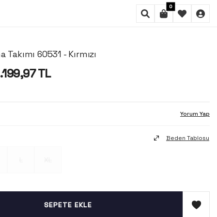
0
a Takımı 60531 - Kırmızı
1.199,97
TL
Yorum Yap
Beden Tablosu
L
XL
SEPETE EKLE