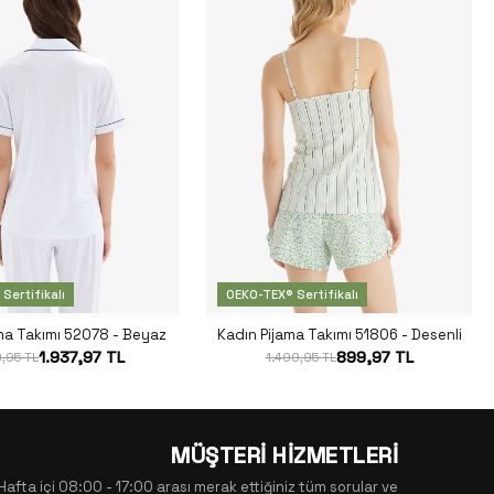
Sertifikalı
OEKO-TEX® Sertifikalı
ma Takımı 52078 - Beyaz
Kadın Pijama Takımı 51806 - Desenli
1.937,97 TL
899,97 TL
,95 TL
1.499,95 TL
MÜŞTERİ HİZMETLERİ
Hafta içi 08:00 - 17:00 arası merak ettiğiniz tüm sorular ve