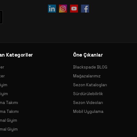
an Kategoriler
Öne Çıkanlar
xer
Blackspade BLOG
xer
Mağazalarımız
iyim
Sezon Katalogları
Giyim
Sürdürülebilirlik
ama Takımı
Sezon Videoları
ama Takımı
Mobil Uygulama
mal Giyim
mal Giyim