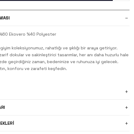
MASI
%60 Ekovero %40 Polyester
iyim koleksiyonumuz, rahatlığı ve şıklığı bir araya getiriyor.
zarif dokular ve sakinleştirici tasarımlar, her anı daha huzurlu hale
nizde geçirdiğiniz zaman, bedeninize ve ruhunuza iyi gelecek.
rtın, konforu ve zarafeti keşfedin.
ARI
EKLERI