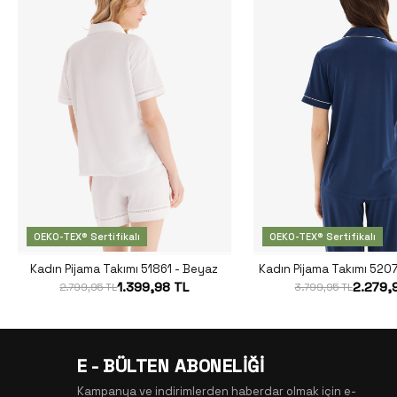
OEKO-TEX® Sertifikalı
OEKO-TEX® Sertifikalı
Kadın Pijama Takımı 51861 - Beyaz
Kadın Pijama Takımı 5207
1.399,98 TL
2.279,
2.799,95 TL
3.799,95 TL
E - BÜLTEN ABONELİĞİ
Kampanya ve indirimlerden haberdar olmak için e-