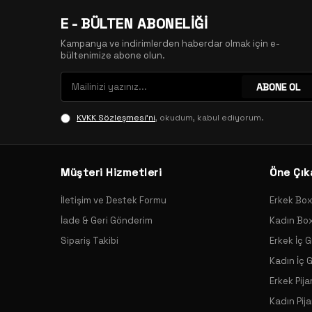
E - BÜLTEN ABONELİĞİ
Kampanya ve indirimlerden haberdar olmak için e-
bültenimize abone olun.
ABONE OL
KVKK Sözleşmesi'ni
, okudum, kabul ediyorum.
Müşteri Hizmetleri
Öne Çık
İletişim ve Destek Formu
Erkek Bo
İade & Geri Gönderim
Kadın Bo
Sipariş Takibi
Erkek İç G
Kadın İç 
Erkek Pij
Kadın Pij