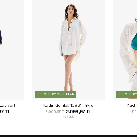
OEKO-TEX® Sertifikalı
OEKO-TEX® 
Lacivert
Kadın Gömlek 10831 - Ekru
Kadın
97 TL
2.099,97 TL
3.999,95 TL
1.59
+2 RENK