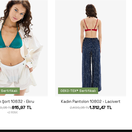
Sertifikalı
OEKO-TEX® Sertifikalı
 Şort 10832 - Ekru
Kadın Pantolon 10802 - Lacivert
815,97 TL
1.312,47 TL
9,95 TL
2.499,95 TL
+2 RENK