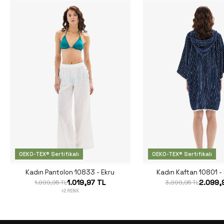
OEKO-TEX® Sertifikalı
OEKO-TEX® Sertifikalı
Kadın Pantolon 10833 - Ekru
Kadın Kaftan 10801 - 
1.019,97 TL
2.099,
1.999,95 TL
3.999,95 TL
+2 RENK