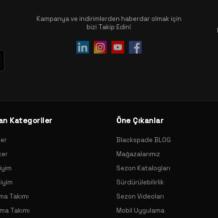
Kampanya ve indirimlerden haberdar olmak için
bizi Takip Edin!
an Kategoriler
Öne Çıkanlar
xer
Blackspade BLOG
xer
Mağazalarımız
iyim
Sezon Katalogları
Giyim
Sürdürülebilirlik
ama Takımı
Sezon Videoları
ama Takımı
Mobil Uygulama