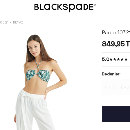
10321 - BEYAZ
Pareo 10321
849,95
T
5.0
Bedenler:
S - M
L - X