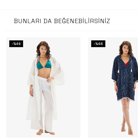
BUNLARI DA BEĞENEBILIRSINIZ
-%49
-%48