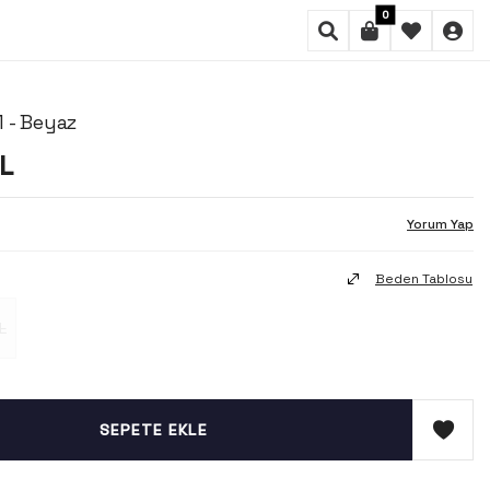
0
 - Beyaz
L
Yorum Yap
Beden Tablosu
L
SEPETE EKLE