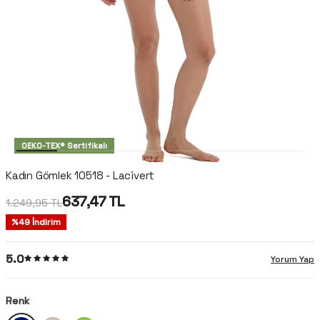
OEKO-TEX® Sertifikalı
Kadın Gömlek 10518 - Lacivert
637,47
TL
1.249,95
TL
%
49
İndirim
5.0
Yorum Yap
Renk