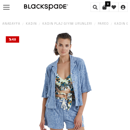
0
ANASAYFA
KADIN
KADIN PLAJ GIYIM ÜRÜNLERI
PAREO
KADIN G
/
/
/
/
%
49