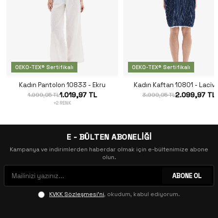
OEKO-TEX® Sertifikalı
OEKO-TEX® Sertifikalı
Kadın Pantolon 10833 - Ekru
Kadın Kaftan 10801 - Laciv
1.019,97 TL
2.099,97 TL
1.999,95 TL
3.999,95 TL
+2 RENK
E - BÜLTEN ABONELİĞİ
Kampanya ve indirimlerden haberdar olmak için e-bültenimize abone
olun.
ABONE OL
KVKK Sözleşmesi'ni
, okudum, kabul ediyorum.