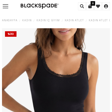
0
ANASAYFA
KADIN
KADIN İÇ GIYIM
KADIN ATLET
KADIN ATLET C
/
/
/
/
%
30