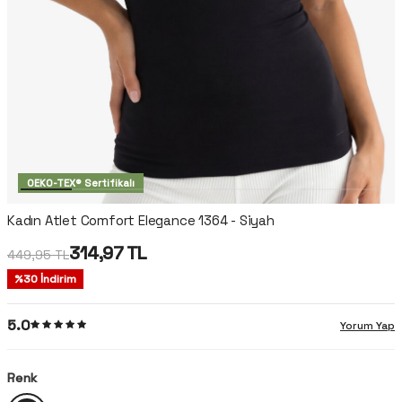
OEKO-TEX® Sertifikalı
Kadın Atlet Comfort Elegance 1364 - Siyah
314,97
TL
449,95
TL
%
30
İndirim
5.0
Yorum Yap
Renk