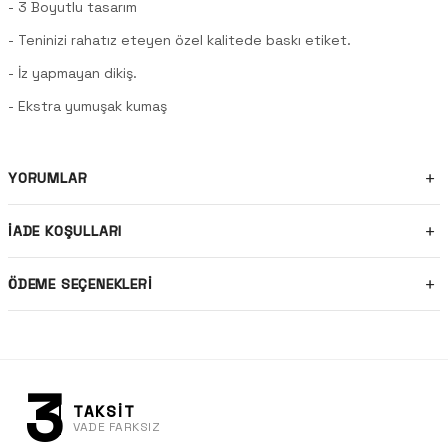
- 3 Boyutlu tasarım
- Teninizi rahatız eteyen özel kalitede baskı etiket.
- İz yapmayan dikiş.
- Ekstra yumuşak kumaş
YORUMLAR
İADE KOŞULLARI
ÖDEME SEÇENEKLERI
3
TAKSİT
VADE FARKSIZ