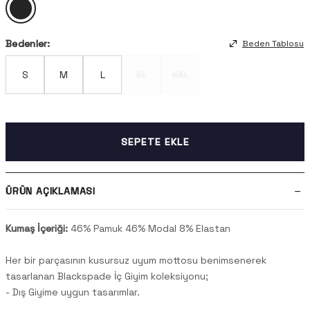
Bedenler:
Beden Tablosu
S
M
L
XL
XXL
SEPETE EKLE
ÜRÜN AÇIKLAMASI
Kumaş İçeriği:
46% Pamuk 46% Modal 8% Elastan
Her bir parçasının kusursuz uyum mottosu benimsenerek
tasarlanan Blackspade İç Giyim koleksiyonu;
- Dış Giyime uygun tasarımlar.