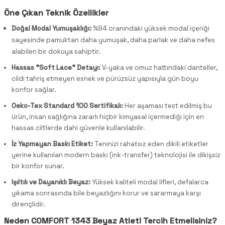
Öne Çıkan Teknik Özellikler
Doğal Modal Yumuşaklığı:
%94 oranındaki yüksek modal içeriği
sayesinde pamuktan daha yumuşak, daha parlak ve daha nefes
alabilen bir dokuya sahiptir.
Hassas "Soft Lace" Detayı:
V-yaka ve omuz hattındaki danteller,
cildi tahriş etmeyen esnek ve pürüzsüz yapısıyla gün boyu
konfor sağlar.
Oeko-Tex Standard 100 Sertifikalı:
Her aşaması test edilmiş bu
ürün, insan sağlığına zararlı hiçbir kimyasal içermediği için en
hassas ciltlerde dahi güvenle kullanılabilir.
İz Yapmayan Baskı Etiket:
Teninizi rahatsız eden dikili etiketler
yerine kullanılan modern baskı (ink-transfer) teknolojisi ile dikişsiz
bir konfor sunar.
Işıltılı ve Dayanıklı Beyaz:
Yüksek kaliteli modal lifleri, defalarca
yıkama sonrasında bile beyazlığını korur ve sararmaya karşı
dirençlidir.
Neden COMFORT 1343 Beyaz Atleti Tercih Etmelisiniz?