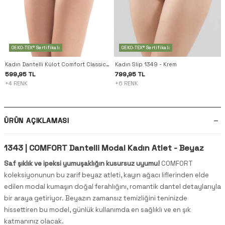
OEKO-TEX® Sertifikalı
OEKO-TEX® Sertifikalı
Kadın Dantelli Külot Comfort Classics 1345 - Krem
Kadın Slip 1349 - Krem
599,95 TL
799,95 TL
+4 RENK
+6 RENK
ÜRÜN AÇIKLAMASI
1343 | COMFORT Dantelli Modal Kadın Atlet - Beyaz
Saf şıklık ve ipeksi yumuşaklığın kusursuz uyumu!
COMFORT
koleksiyonunun bu zarif beyaz atleti, kayın ağacı liflerinden elde
edilen modal kumaşın doğal ferahlığını, romantik dantel detaylarıyla
bir araya getiriyor. Beyazın zamansız temizliğini teninizde
hissettiren bu model, günlük kullanımda en sağlıklı ve en şık
katmanınız olacak.