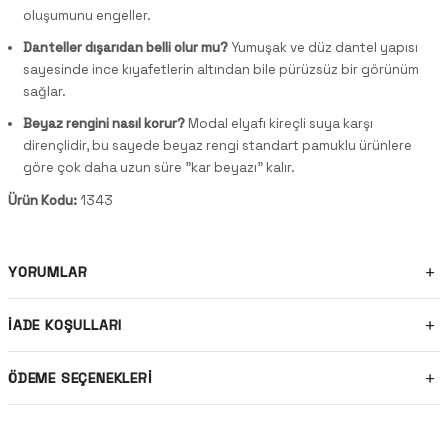
oluşumunu engeller.
Danteller dışarıdan belli olur mu?
Yumuşak ve düz dantel yapısı
sayesinde ince kıyafetlerin altından bile pürüzsüz bir görünüm
sağlar.
Beyaz rengini nasıl korur?
Modal elyafı kireçli suya karşı
dirençlidir, bu sayede beyaz rengi standart pamuklu ürünlere
göre çok daha uzun süre "kar beyazı" kalır.
Ürün Kodu:
1343
YORUMLAR
İADE KOŞULLARI
ÖDEME SEÇENEKLERI