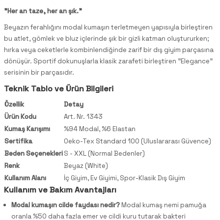
"Her an taze, her an şık."
Beyazın ferahlığını modal kumaşın terletmeyen yapısıyla birleştiren
bu atlet, gömlek ve bluz içlerinde şık bir gizli katman oluştururken;
hırka veya ceketlerle kombinlendiğinde zarif bir dış giyim parçasına
dönüşür. Sportif dokunuşlarla klasik zarafeti birleştiren "Elegance"
serisinin bir parçasıdır.
Teknik Tablo ve Ürün Bilgileri
Özellik
Detay
Ürün Kodu
Art. Nr. 1343
Kumaş Karışımı
%94 Modal, %6 Elastan
Sertifika
Oeko-Tex Standard 100 (Uluslararası Güvence)
Beden Seçenekleri
S - XXL (Normal Bedenler)
Renk
Beyaz (White)
Kullanım Alanı
İç Giyim, Ev Giyimi, Spor-Klasik Dış Giyim
Kullanım ve Bakım Avantajları
Modal kumaşın cilde faydası nedir?
Modal kumaş nemi pamuğa
oranla %50 daha fazla emer ve cildi kuru tutarak bakteri