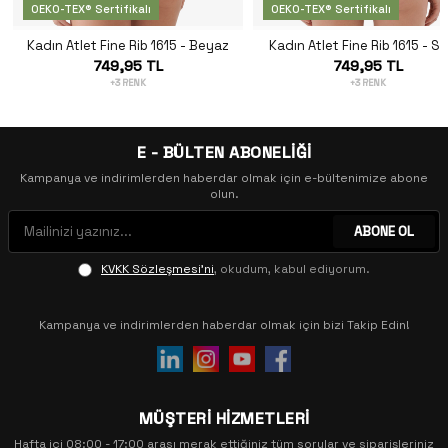
OEKO-TEX® Sertifikalı
OEKO-TEX® Sertifikalı
Kadın Atlet Fine Rib 1615 - Beyaz
Kadın Atlet Fine Rib 1615 - S
749,95 TL
749,95 TL
+3 RENK
+3 RENK
E - BÜLTEN ABONELİĞİ
Kampanya ve indirimlerden haberdar olmak için e-bültenimize abone
olun.
ABONE OL
KVKK Sözleşmesi'ni
, okudum, kabul ediyorum.
Kampanya ve indirimlerden haberdar olmak için bizi Takip Edin!
MÜŞTERİ HİZMETLERİ
Hafta içi 08:00 - 17:00 arası merak ettiğiniz tüm sorular ve siparişleriniz