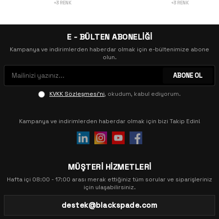
+3 RENK
+3 RENK
E - BÜLTEN ABONELİĞİ
Kampanya ve indirimlerden haberdar olmak için e-bültenimize abone
olun.
ABONE OL
KVKK Sözleşmesi'ni
, okudum, kabul ediyorum.
Kampanya ve indirimlerden haberdar olmak için bizi Takip Edin!
MÜŞTERİ HİZMETLERİ
Hafta içi 08:00 - 17:00 arası merak ettiğiniz tüm sorular ve siparişleriniz
için ulaşabilirsiniz.
destek@blackspade.com