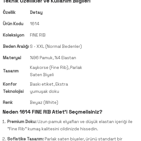
Teknik Özellikler ve Kullanım Bilgileri
Özellik
Detay
Ürün Kodu
1614
Koleksiyon
FINE RIB
Beden Aralığı
S - XXL (Normal Bedenler)
Materyal
%96 Pamuk, %4 Elastan
Kaşkorse (Fine Rib), Parlak
Tasarım
Saten Biyeli
Konfor
Baskı etiket, Ekstra
Teknolojisi
yumuşak doku
Renk
Beyaz (White)
Neden 1614 FINE RIB Atlet'i Seçmelisiniz?
Premium Doku:
Uzun pamuk elyafları ve düşük elastan içeriği ile
"Fine Rib" kumaş kalitesini cildinizde hissedin.
Sofistike Tasarım:
Parlak saten biyeler, ürünü standart bir