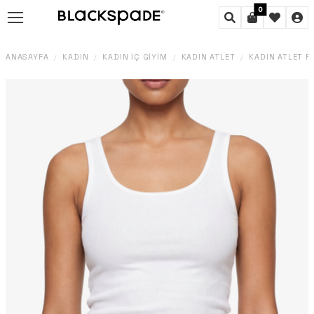
0
ANASAYFA
KADIN
KADIN İÇ GIYIM
KADIN ATLET
KADIN ATLET FI
/
/
/
/