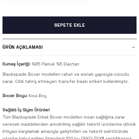
SEPETE EKLE
ÜRÜN AÇIKLAMASI
Kumaş İçeriği:
%
95
Pamuk %
5
Elastan
Blackspade Boxer modelleri rahat ve esnek yapısıyla vücudu
sarar. Cildi tahriş etmeyen transfer baskı etiket kullanılmıştır.
Boxer Boyu:
Kısa Boy
Sağlıklı İç Giyim Ürünleri
Tüm Blackspade Erkek Boxer modelleri insan sağlığına zarar
verecek maddelerden arındırılmış sağlıklı tekstil ürünlerine dönük
ihtiyacı karşılamak amacıyla geliştirilen ve tekstil sektöründe
otorite kabul edilen Standard 100 by OEKO-TEX® sertifikasına