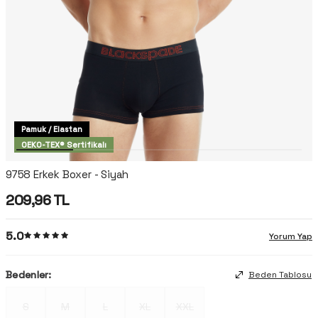
Pamuk / Elastan
OEKO-TEX® Sertifikalı
9758 Erkek Boxer - Siyah
209,96
TL
5.0
Yorum Yap
Bedenler:
Beden Tablosu
S
M
L
XL
XXL