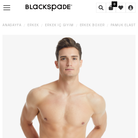
0
ANASAYFA
ERKEK
ERKEK İÇ GIYIM
ERKEK BOXER
PAMUK ELAST
/
/
/
/