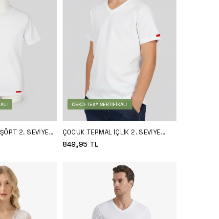
ALI
OEKO-TEX® SERTIFIKALI
ŞÖRT 2. SEVIYE
ÇOCUK TERMAL İÇLIK 2. SEVIYE
9249 - BEYAZ
849,95
TL