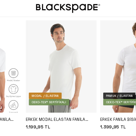
MODAL / ELASTAN
PAMUK / ELASTAN
OEKO-TEX® SERTIFIKALI
OEKO-TEX® SERTIFIK
ANILA
ERKEK MODAL ELASTAN FANILA
ERKEK FANILA BIS
SILVER 9306 - BEYAZ
9506 - BEYAZ
1.199,95
TL
1.399,95
TL