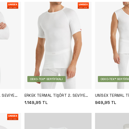
OEKO-TEX® SERTIFIKALI
OEKO-TEX® SERTIFIK
 SEVIYE
ERKEK TERMAL TIŞÖRT 2. SEVIYE
UNISEX TERMAL TI
9258 - BEYAZ
9243 - BEYAZ
1.149,95
TL
949,95
TL