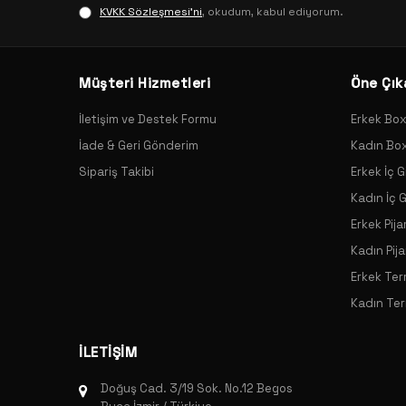
KVKK Sözleşmesi'ni
, okudum, kabul ediyorum.
Müşteri Hizmetleri
Öne Çık
İletişim ve Destek Formu
Erkek Bo
İade & Geri Gönderim
Kadın Bo
Sipariş Takibi
Erkek İç G
Kadın İç 
Erkek Pij
Kadın Pij
Erkek Ter
Kadın Ter
İLETİŞİM
Doğuş Cad. 3/19 Sok. No.12 Begos