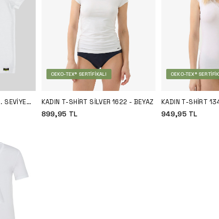
OEKO-TEX® SERTIFIKALI
OEKO-TEX® SERTIFIK
. SEVIYE
KADIN T-SHIRT SILVER 1622 - BEYAZ
KADIN T-SHIRT 13
899,95
TL
949,95
TL