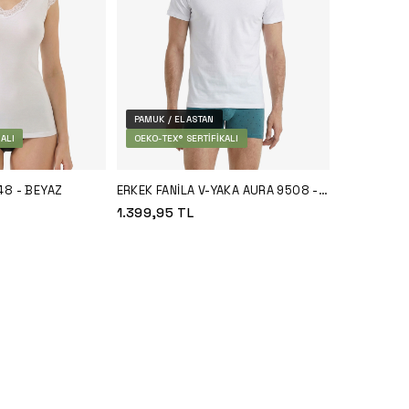
PAMUK / ELASTAN
ALI
OEKO-TEX® SERTIFIKALI
48 - BEYAZ
ERKEK FANILA V-YAKA AURA 9508 -
BEYAZ
1.399,95
TL