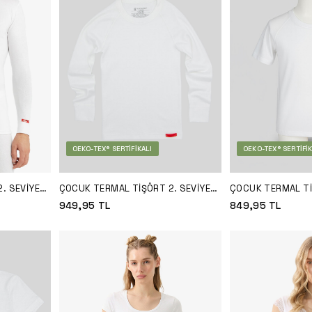
OEKO-TEX® SERTIFIKALI
OEKO-TEX® SERTIFIK
. SEVIYE
ÇOCUK TERMAL TIŞÖRT 2. SEVIYE
ÇOCUK TERMAL TI
9265 - BEYAZ
9267 - BEYAZ
949,95
TL
849,95
TL