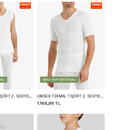
ALI
OEKO-TEX® SERTIFIKALI
ŞÖRT 2. SEVIYE
UNISEX TERMAL TIŞÖRT 2. SEVIYE
1263 - BEYAZ
1.149,95
TL