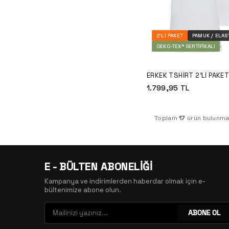
2'LI PAKET
PAMUK / ELAS
OEKO-TEX® SERTIFIKALI
ERKEK TSHIRT 2'LI PAKE
COTTON 9671 - BEYAZ
1.799,95
TL
Toplam
17
ürün bulunma
E - BÜLTEN ABONELİĞİ
Kampanya ve indirimlerden haberdar olmak için e-
bültenimize abone olun.
ABONE OL