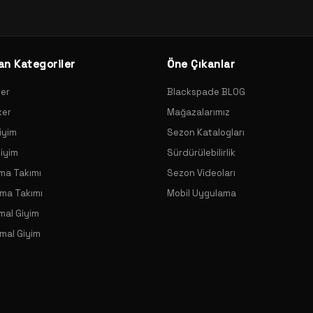
an Kategoriler
Öne Çıkanlar
xer
Blackspade BLOG
xer
Mağazalarımız
iyim
Sezon Katalogları
Giyim
Sürdürülebilirlik
ama Takımı
Sezon Videoları
ama Takımı
Mobil Uygulama
mal Giyim
mal Giyim