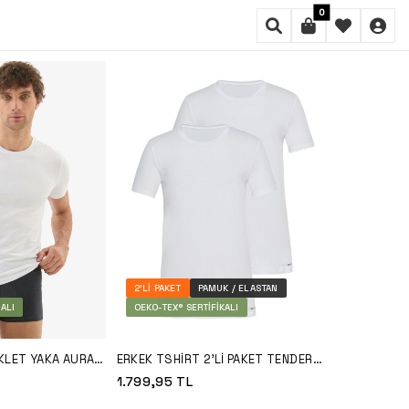
0
FILTRE
SIRALAMA
2'LI PAKET
PAMUK / ELASTAN
ALI
OEKO-TEX® SERTIFIKALI
IKLET YAKA AURA
ERKEK TSHIRT 2'LI PAKET TENDER
COTTON 9675 - BEYAZ
1.799,95
TL