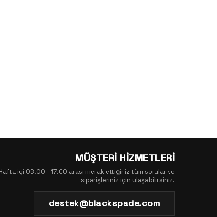
MÜŞTERİ HİZMETLERİ
Hafta içi 08:00 - 17:00 arası merak ettiğiniz tüm sorular ve
siparişleriniz için ulaşabilirsiniz.
destek@blackspade.com