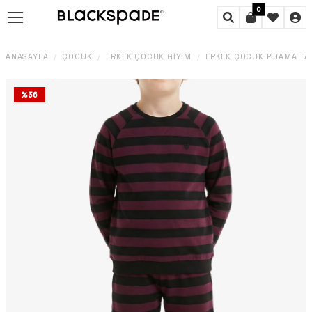
0
ANASAYFA
ÇOCUK
ERKEK ÇOCUK GIYIM
ERKEK ÇOCUK PIJAMA TA
/
/
/
%
36