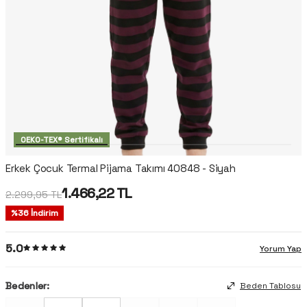
OEKO-TEX® Sertifikalı
Erkek Çocuk Termal Pijama Takımı 40848 - Siyah
1.466,22
TL
2.299,95
TL
%
36
İndirim
5.0
Yorum Yap
Bedenler:
Beden Tablosu