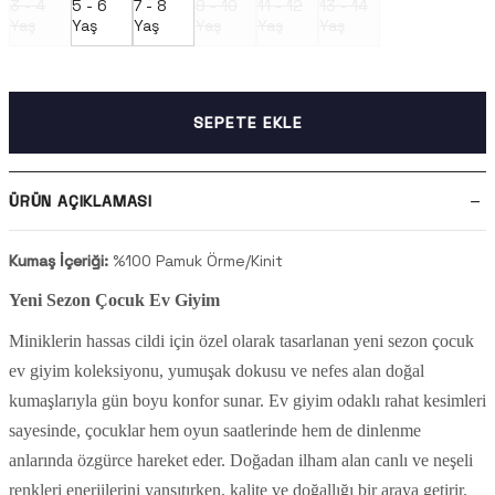
3 - 4
5 - 6
7 - 8
9 - 10
11 - 12
13 - 14
Yaş
Yaş
Yaş
Yaş
Yaş
Yaş
SEPETE EKLE
ÜRÜN AÇIKLAMASI
Kumaş İçeriği:
%100 Pamuk Örme/Kinit
Yeni Sezon Çocuk Ev Giyim
Miniklerin hassas cildi için özel olarak tasarlanan yeni sezon çocuk
ev giyim koleksiyonu, yumuşak dokusu ve nefes alan doğal
kumaşlarıyla gün boyu konfor sunar. Ev giyim odaklı rahat kesimleri
sayesinde, çocuklar hem oyun saatlerinde hem de dinlenme
anlarında özgürce hareket eder. Doğadan ilham alan canlı ve neşeli
renkleri enerjilerini yansıtırken, kalite ve doğallığı bir araya getirir.