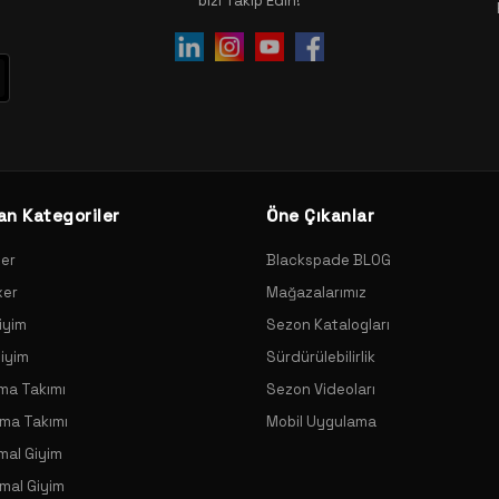
bizi Takip Edin!
an Kategoriler
Öne Çıkanlar
xer
Blackspade BLOG
xer
Mağazalarımız
iyim
Sezon Katalogları
Giyim
Sürdürülebilirlik
ama Takımı
Sezon Videoları
ama Takımı
Mobil Uygulama
mal Giyim
mal Giyim