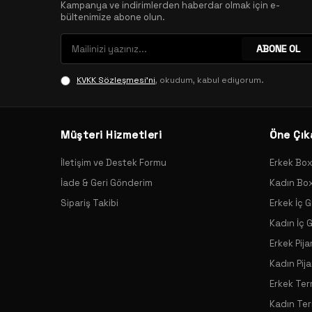
Kampanya ve indirimlerden haberdar olmak için e-
bültenimize abone olun.
ABONE OL
KVKK Sözleşmesi'ni
, okudum, kabul ediyorum.
Müşteri Hizmetleri
Öne Çık
İletişim ve Destek Formu
Erkek Bo
İade & Geri Gönderim
Kadın Bo
Sipariş Takibi
Erkek İç G
Kadın İç 
Erkek Pij
Kadın Pij
Erkek Ter
Kadın Ter