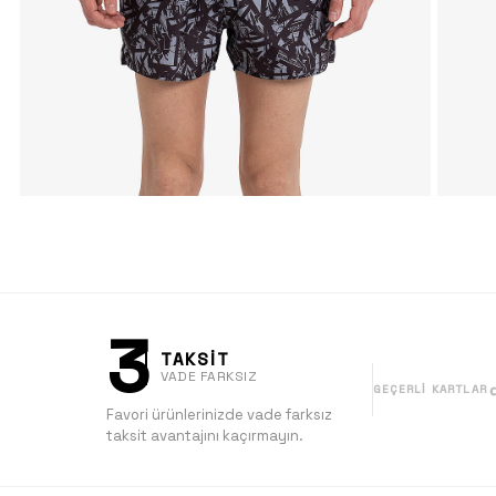
3
TAKSİT
VADE FARKSIZ
GEÇERLI KARTLAR
Favori ürünlerinizde vade farksız
taksit avantajını kaçırmayın.