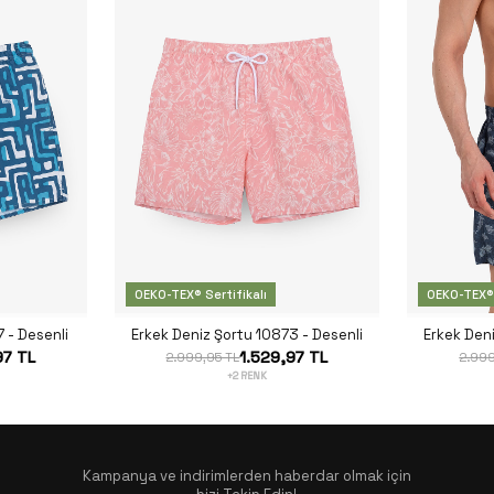
OEKO-TEX® Sertifikalı
OEKO-TEX® 
 - Desenli
Erkek Deniz Şortu 10873 - Desenli
Erkek Den
97 TL
1.529,97 TL
2.999,95 TL
2.999
+2 RENK
Kampanya ve indirimlerden haberdar olmak için