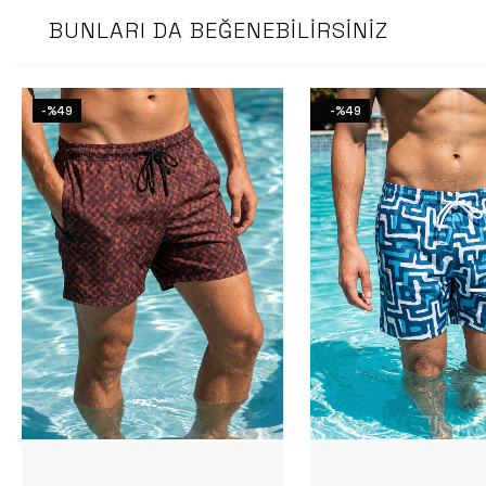
BUNLARI DA BEĞENEBILIRSINIZ
-%49
-%49