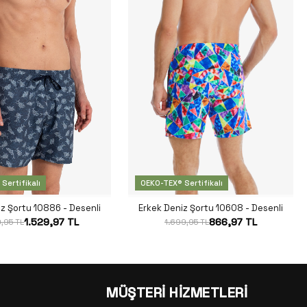
Sertifikalı
OEKO-TEX® Sertifikalı
iz Şortu 10886 - Desenli
Erkek Deniz Şortu 10608 - Desenli
1.529,97 TL
866,97 TL
,95 TL
1.699,95 TL
MÜŞTERİ HİZMETLERİ