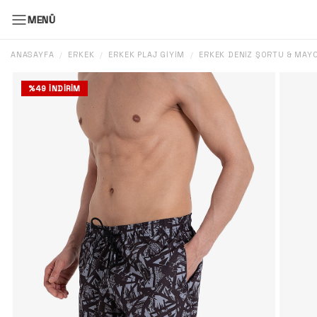
MENÜ
ANASAYFA
ERKEK
ERKEK PLAJ GIYIM
ERKEK DENIZ ŞORTU & MAY
/
/
/
%
49
İNDIRIM