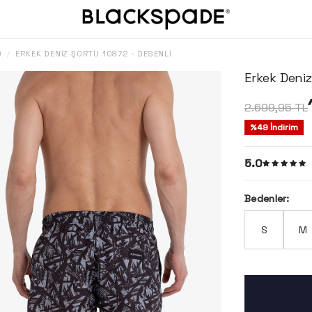
O
ERKEK DENIZ ŞORTU 10872 - DESENLI
/
Erkek Deniz
2.699,95
TL
%
49
İndirim
5.0
Bedenler:
S
M