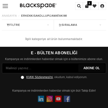
0
ANASAYFA
ERKEKKISAKOLLUPIJAMATAKIMI
/
FILTRE
SIRALAMA
İlgili kategoriye ait ürün bulunmamaktadır.
E - BÜLTEN ABONELİĞİ
Kampanya ve indirimlerden haberdar olmak için e-bültenimize abone olun.
ABONE OL
KVKK Sözleşmesi'ni
, okudum, kabul ediyorum.
Kampanya ve indirimlerden haberdar olmak için bizi Takip Edin!