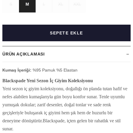
S
M
L
XL
XXL
SEPETE EKLE
ÜRÜN AÇIKLAMASI
Kumaş İçeriği:
%95 Pamuk %5 Elastan
Blackspade Yeni Sezon İç Giyim Koleksiyonu
Yeni sezon iç giyim koleksiyonu, doğallığı ön planda tutan hafif ve
nefes alabilen kumaşlarıyla gün boyu konfor sunar. Tenle uyumlu
yumuşak dokular; zarif desenler, doğal tonlar ve sade renk
geçişleriyle buluşarak iç giyimi hem şık hem de huzurlu bir
deneyime dönüştürür.
Blackspade, içten gelen bir rahatlık ve stil
sunar.