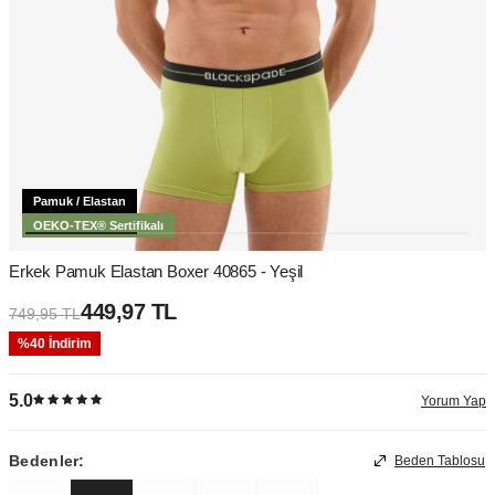
Pamuk / Elastan
OEKO-TEX® Sertifikalı
Erkek Pamuk Elastan Boxer 40865 - Yeşil
449,97
TL
749,95
TL
%
40
İndirim
5.0
Yorum Yap
Bedenler:
Beden Tablosu