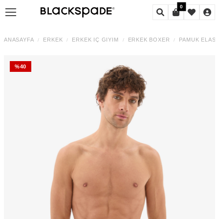
0
ANASAYFA
ERKEK
ERKEK İÇ GIYIM
ERKEK BOXER
PAMUK ELAS
/
/
/
/
%
40