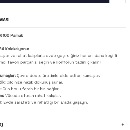
MASI
: %100 Pamuk
4 Koleksiyonu:
şlar ve rahat kalıplarla evde geçirdiğiniz her anı daha keyifli
imdi favori parçanızı seçin ve konforun tadını çıkarın!
kumaşlar:
Çevre dostu üretimle elde edilen kumaşlar.
ık:
Cildinize nazik dokunuş sunar.
:
Gün boyu ferah bir his sağlar.
m:
Vücuda oturan rahat kalıplar.
r:
Evde zarafeti ve rahatlığı bir arada yaşayın.
2)