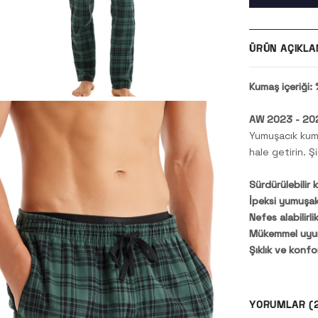
ÜRÜN AÇIKLA
Kumaş içeriği
AW 2023 - 202
Yumuşacık kuma
hale getirin. Ş
Sürdürülebilir 
İpeksi yumuşakl
Nefes alabilirlik
Mükemmel uyu
Şıklık ve konfo
YORUMLAR (