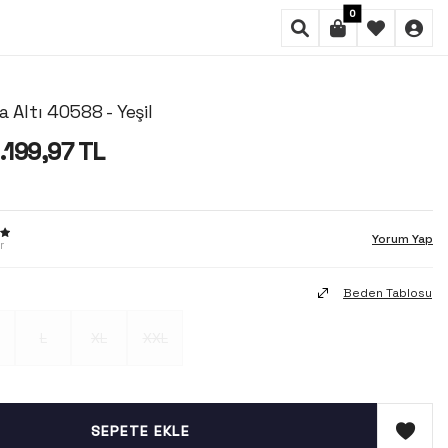
0
 Altı 40588 - Yeşil
1.199,97
TL
Yorum Yap
r
Beden Tablosu
L
XL
XXL
SEPETE EKLE