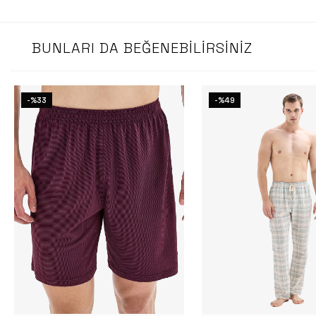
BUNLARI DA BEĞENEBILIRSINIZ
-%33
-%49