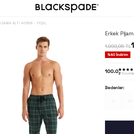
IJAMA ALTI 40588 - YEŞIL
Erkek Pijama
1.999,95
TL
%
40
İndirim
100.0
2
Yorumla
Bedenler:
S
M