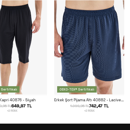
Sertifikalı
OEKO-TEX® Sertifikalı
Kapri 40876 - Siyah
Erkek Şort Pijama Altı 40882 - Lacivert
649,97 TL
742,47 TL
9,95 TL
1.099,95 TL
+2 RENK
+2 RENK