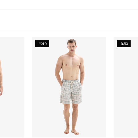
-%40
-%50