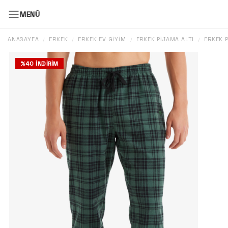
MENÜ
ANASAYFA
ERKEK
ERKEK EV GIYIM
ERKEK PIJAMA ALTI
ERKEK P
/
/
/
/
%
40
İNDIRIM