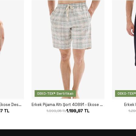
OEKO-TEX® Sertifikalı
OEKO-TEX® 
Erkek Pijama Altı 40889 - Ekose Desenli
Erkek Pijama Altı Şort 40891 - Ekose Desenli
Erkek 
97 TL
1.199,97 TL
1.999,95 TL
1.29