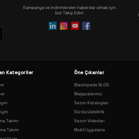
Kampanya ve indirimlerden haberdar olmak için
bizi Takip Edin!
an Kategoriler
Öne Çıkanlar
xer
Blackspade BLOG
xer
Mağazalarımız
iyim
Sezon Katalogları
Giyim
Sürdürülebilirlik
ama Takımı
Sezon Videoları
ama Takımı
Mobil Uygulama