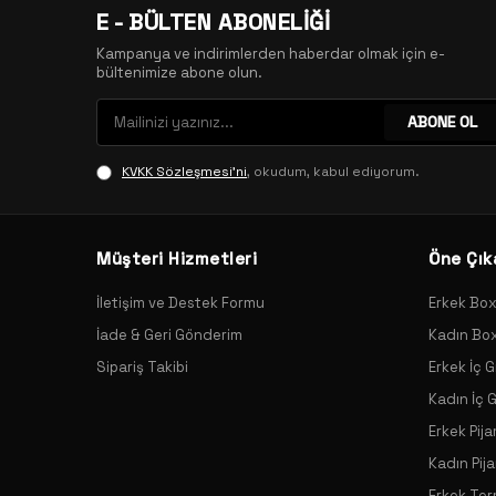
E - BÜLTEN ABONELİĞİ
Kampanya ve indirimlerden haberdar olmak için e-
bültenimize abone olun.
ABONE OL
KVKK Sözleşmesi'ni
, okudum, kabul ediyorum.
Müşteri Hizmetleri
Öne Çık
İletişim ve Destek Formu
Erkek Bo
İade & Geri Gönderim
Kadın Bo
Sipariş Takibi
Erkek İç G
Kadın İç 
Erkek Pij
Kadın Pij