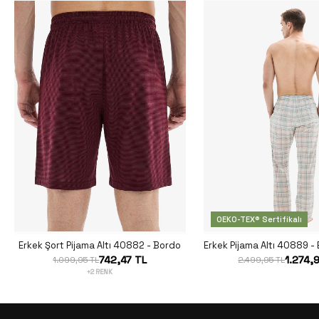
OEKO-TEX® Sertifikalı
Erkek Şort Pijama Altı 40882 - Bordo
742,47 TL
1.274,
1.099,95 TL
2.499,95 TL
+2 RENK