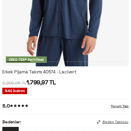
OEKO-TEX® Sertifikalı
Erkek Pijama Takımı 40574 - Lacivert
1.799,97
TL
2.999,95
TL
%
40
İndirim
5.0
Yorum Yap
Bedenler:
Beden Tablosu