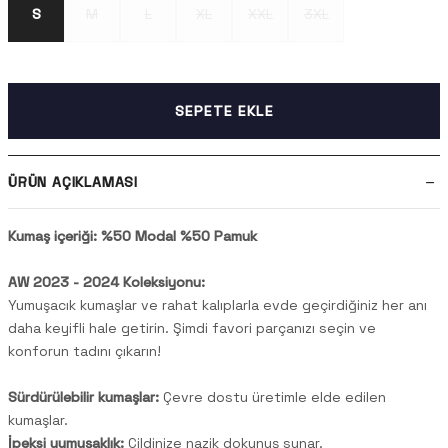
S
M
L
XL
XXL
3XL
SEPETE EKLE
ÜRÜN AÇIKLAMASI
Kumaş içeriği: %50 Modal %50 Pamuk
AW 2023 - 2024 Koleksiyonu:
Yumuşacık kumaşlar ve rahat kalıplarla evde geçirdiğiniz her anı
daha keyifli hale getirin. Şimdi favori parçanızı seçin ve
konforun tadını çıkarın!
Sürdürülebilir kumaşlar:
Çevre dostu üretimle elde edilen
kumaşlar.
İpeksi yumuşaklık:
Cildinize nazik dokunuş sunar.