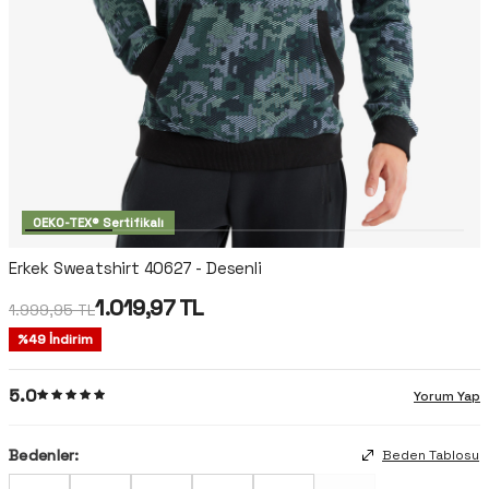
OEKO-TEX® Sertifikalı
Erkek Sweatshirt 40627 - Desenli
1.019,97
TL
1.999,95
TL
%
49
İndirim
5.0
Yorum Yap
Bedenler:
Beden Tablosu