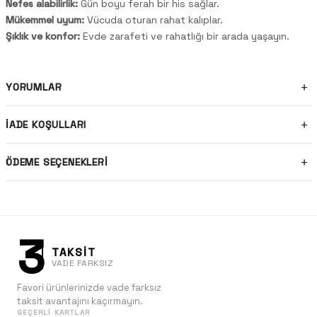
Nefes alabilirlik:
Gün boyu ferah bir his sağlar.
Mükemmel uyum:
Vücuda oturan rahat kalıplar.
Şıklık ve konfor:
Evde zarafeti ve rahatlığı bir arada yaşayın.
YORUMLAR
İADE KOŞULLARI
ÖDEME SEÇENEKLERI
3
TAKSİT
VADE FARKSIZ
Favori ürünlerinizde vade farksız
taksit avantajını kaçırmayın.
GEÇERLI KARTLAR