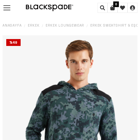
0
ANASAYFA
ERKEK
ERKEK LOUNGEWEAR
ERKEK SWEATSHIRT & EŞ
/
/
/
%
49