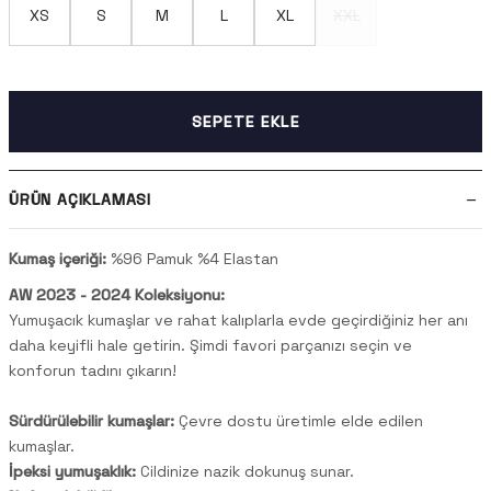
XS
S
M
L
XL
XXL
SEPETE EKLE
ÜRÜN AÇIKLAMASI
Kumaş içeriği:
%96 Pamuk %4 Elastan
AW 2023 - 2024 Koleksiyonu:
Yumuşacık kumaşlar ve rahat kalıplarla evde geçirdiğiniz her anı
daha keyifli hale getirin. Şimdi favori parçanızı seçin ve
konforun tadını çıkarın!
Sürdürülebilir kumaşlar:
Çevre dostu üretimle elde edilen
kumaşlar.
İpeksi yumuşaklık:
Cildinize nazik dokunuş sunar.