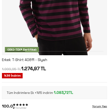
OEKO-TEX® Sertifikalı
Erkek T-Shirt 40811 - Siyah
1.274,97
TL
1.999,95
TL
%
36
İndirim
1.083,72TL
Tüm İndirimlere Ek +%15 indirim
100.0
Yorum Yap
2
Yorumlar