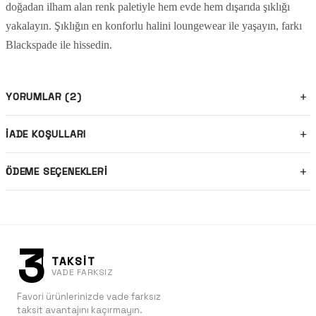
doğadan ilham alan renk paletiyle hem evde hem dışarıda şıklığı
yakalayın. Şıklığın en konforlu halini loungewear ile yaşayın, farkı
Blackspade ile hissedin.
YORUMLAR (2)
İADE KOŞULLARI
ÖDEME SEÇENEKLERI
3
TAKSİT
VADE FARKSIZ
Favori ürünlerinizde vade farksız
taksit avantajını kaçırmayın.