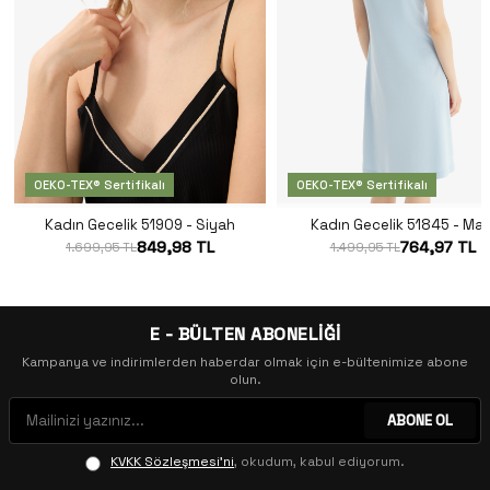
OEKO-TEX® Sertifikalı
OEKO-TEX® Sertifikalı
Kadın Gecelik 51909 - Siyah
Kadın Gecelik 51845 - Mav
849,98 TL
764,97 TL
1.699,95 TL
1.499,95 TL
E - BÜLTEN ABONELİĞİ
Kampanya ve indirimlerden haberdar olmak için e-bültenimize abone
olun.
ABONE OL
KVKK Sözleşmesi'ni
, okudum, kabul ediyorum.