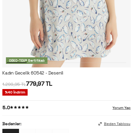
OEKO-TEX® Sertifikalı
Kadın Gecelik 60542 - Desenli
779,97
TL
1.299,95
TL
%
40
İndirim
5.0
Yorum Yap
Bedenler:
Beden Tablosu