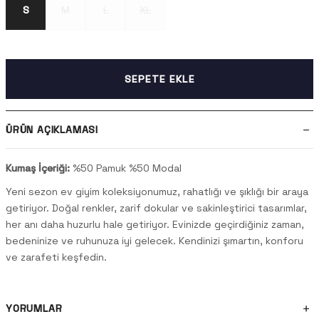
S
M
L
XL
SEPETE EKLE
ÜRÜN AÇIKLAMASI
Kumaş İçeriği:
%50 Pamuk %50 Modal
Yeni sezon ev giyim koleksiyonumuz, rahatlığı ve şıklığı bir araya
getiriyor. Doğal renkler, zarif dokular ve sakinleştirici tasarımlar,
her anı daha huzurlu hale getiriyor. Evinizde geçirdiğiniz zaman,
bedeninize ve ruhunuza iyi gelecek. Kendinizi şımartın, konforu
ve zarafeti keşfedin.
YORUMLAR