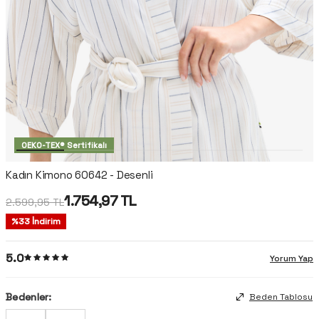
OEKO-TEX® Sertifikalı
Kadın Kimono 60642 - Desenli
1.754,97
TL
2.599,95
TL
%
33
İndirim
5.0
Yorum Yap
Bedenler:
Beden Tablosu