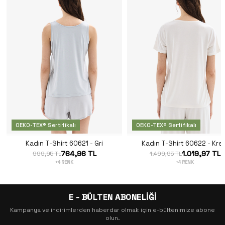
OEKO-TEX® Sertifikalı
OEKO-TEX® Sertifikalı
Kadın T-Shirt 60621 - Gri
Kadın T-Shirt 60622 - Kre
764,96 TL
1.019,97 TL
999,95 TL
1.499,95 TL
+4 RENK
+4 RENK
E - BÜLTEN ABONELİĞİ
Kampanya ve indirimlerden haberdar olmak için e-bültenimize abone
olun.