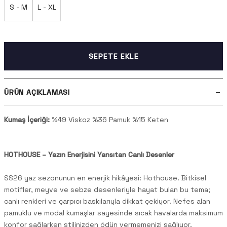
S - M
L - XL
SEPETE EKLE
ÜRÜN AÇIKLAMASI
Kumaş İçeriği:
%49 Viskoz %36 Pamuk %15 Keten
HOTHOUSE – Yazın Enerjisini Yansıtan Canlı Desenler
SS26 yaz sezonunun en enerjik hikâyesi: Hothouse. Bitkisel
motifler, meyve ve sebze desenleriyle hayat bulan bu tema;
canlı renkleri ve çarpıcı baskılarıyla dikkat çekiyor. Nefes alan
pamuklu ve modal kumaşlar sayesinde sıcak havalarda maksimum
konfor sağlarken stilinizden ödün vermemenizi sağlıyor.