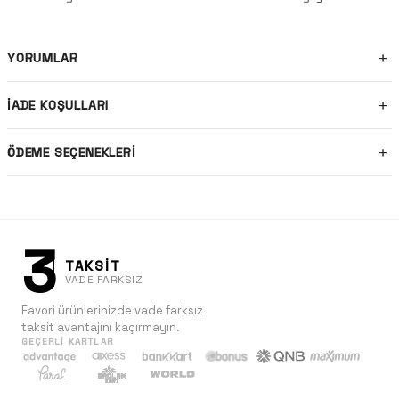
YORUMLAR
İADE KOŞULLARI
ÖDEME SEÇENEKLERI
3
TAKSİT
VADE FARKSIZ
Favori ürünlerinizde vade farksız
taksit avantajını kaçırmayın.
GEÇERLI KARTLAR