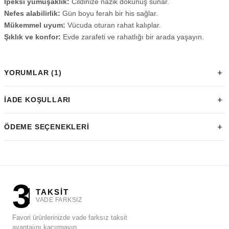
İpeksi yumuşaklık:
Cildinize nazik dokunuş sunar.
Nefes alabilirlik:
Gün boyu ferah bir his sağlar.
Mükemmel uyum:
Vücuda oturan rahat kalıplar.
Şıklık ve konfor:
Evde zarafeti ve rahatlığı bir arada yaşayın.
YORUMLAR (1)
İADE KOŞULLARI
ÖDEME SEÇENEKLERI
3
TAKSİT
VADE FARKSIZ
Favori ürünlerinizde vade farksız taksit
avantajını kaçırmayın.