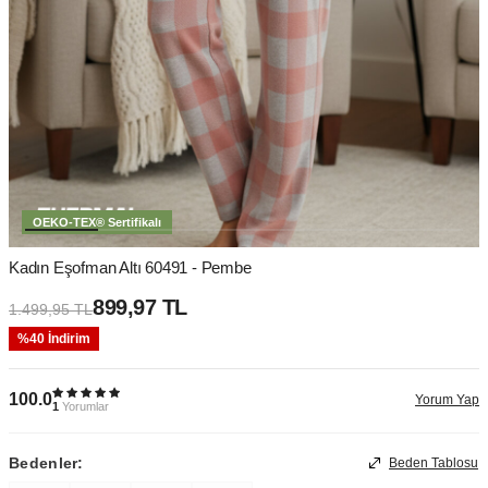
OEKO-TEX® Sertifikalı
Kadın Eşofman Altı 60491 - Pembe
899,97
TL
1.499,95
TL
%
40
İndirim
100.0
Yorum Yap
1
Yorumlar
Bedenler:
Beden Tablosu