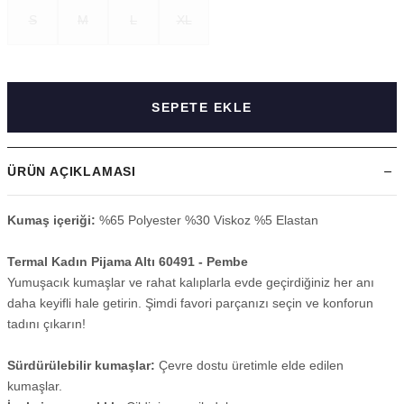
S
M
L
XL
SEPETE EKLE
ÜRÜN AÇIKLAMASI
Kumaş içeriği:
%65 Polyester %30 Viskoz %5 Elastan
Termal Kadın Pijama Altı 60491 - Pembe
Yumuşacık kumaşlar ve rahat kalıplarla evde geçirdiğiniz her anı
daha keyifli hale getirin. Şimdi favori parçanızı seçin ve konforun
tadını çıkarın!
Sürdürülebilir kumaşlar:
Çevre dostu üretimle elde edilen
kumaşlar.