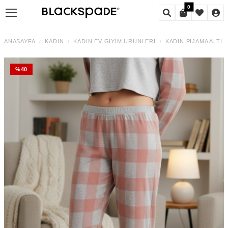
0
ANASAYFA
KADIN
KADIN EV GIYIM ÜRÜNLERI
KADIN PIJAMA ALTI
/
/
/
/
%
40