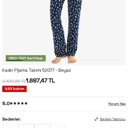
OEKO-TEX® Sertifikalı
Kadın Pijama Takımı 52077 - Beyaz
1.687,47
TL
2.499,95
TL
%
33
İndirim
5.0
Yorum Yap
Bedenler:
Beden Tablosu