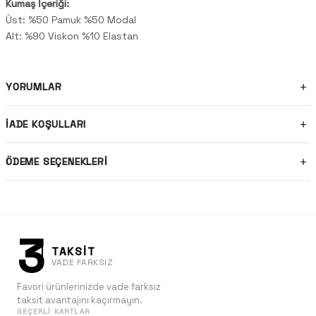
Kumaş İçeriği:
Üst: %50 Pamuk %50 Modal
Alt: %90 Viskon %10 Elastan
YORUMLAR
İADE KOŞULLARI
ÖDEME SEÇENEKLERI
3
TAKSİT
VADE FARKSIZ
Favori ürünlerinizde vade farksız
taksit avantajını kaçırmayın.
GEÇERLI KARTLAR