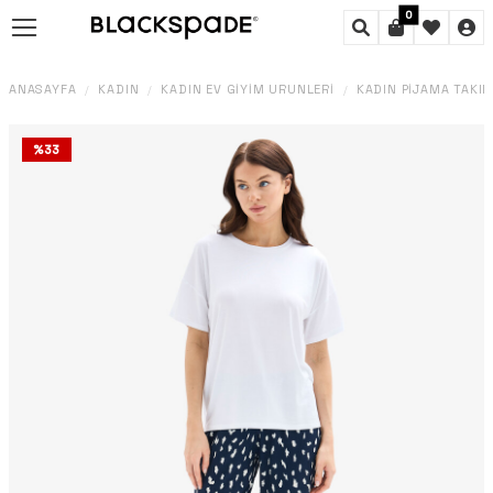
0
ANASAYFA
KADIN
KADIN EV GIYIM ÜRÜNLERI
KADIN PIJAMA TAKIM
/
/
/
%
33