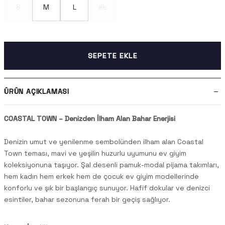
S
M
L
XL
SEPETE EKLE
ÜRÜN AÇIKLAMASI
COASTAL TOWN – Denizden İlham Alan Bahar Enerjisi
Denizin umut ve yenilenme sembolünden ilham alan Coastal
Town teması, mavi ve yeşilin huzurlu uyumunu ev giyim
koleksiyonuna taşıyor. Şal desenli pamuk-modal pijama takımları,
hem kadın hem erkek hem de çocuk ev giyim modellerinde
konforlu ve şık bir başlangıç sunuyor. Hafif dokular ve denizci
esintiler, bahar sezonuna ferah bir geçiş sağlıyor.