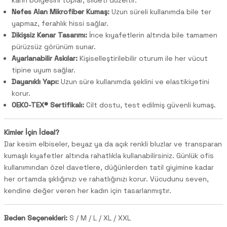
Nefes Alan Mikrofiber Kumaş:
Uzun süreli kullanımda bile ter
yapmaz, ferahlık hissi sağlar.
Dikişsiz Kenar Tasarımı:
İnce kıyafetlerin altında bile tamamen
pürüzsüz görünüm sunar.
Ayarlanabilir Askılar:
Kişiselleştirilebilir oturum ile her vücut
tipine uyum sağlar.
Dayanıklı Yapı:
Uzun süre kullanımda şeklini ve elastikiyetini
korur.
OEKO-TEX® Sertifikalı:
Cilt dostu, test edilmiş güvenli kumaş.
Kimler İçin İdeal?
Dar kesim elbiseler, beyaz ya da açık renkli bluzlar ve transparan
kumaşlı kıyafetler altında rahatlıkla kullanabilirsiniz. Günlük ofis
kullanımından özel davetlere, düğünlerden tatil giyimine kadar
her ortamda şıklığınızı ve rahatlığınızı korur. Vücudunu seven,
kendine değer veren her kadın için tasarlanmıştır.
Beden Seçenekleri:
S / M / L / XL / XXL