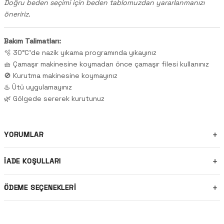
Doğru beden seçimi için beden tablomuzdan yararlanmanızı
öneririz.
Bakım Talimatları:
🫧 30°C'de nazik yıkama programında yıkayınız
🧺 Çamaşır makinesine koymadan önce çamaşır filesi kullanınız
🚫 Kurutma makinesine koymayınız
♨️ Ütü uygulamayınız
🌿 Gölgede sererek kurutunuz
YORUMLAR
İADE KOŞULLARI
ÖDEME SEÇENEKLERI