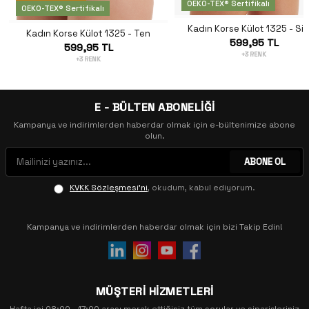
OEKO-TEX® Sertifikalı
OEKO-TEX® Sertifikalı
Kadın Korse Külot 1325 - Si
Kadın Korse Külot 1325 - Ten
599,95 TL
599,95 TL
+3 RENK
+3 RENK
E - BÜLTEN ABONELİĞİ
Kampanya ve indirimlerden haberdar olmak için e-bültenimize abone
olun.
ABONE OL
KVKK Sözleşmesi'ni
, okudum, kabul ediyorum.
Kampanya ve indirimlerden haberdar olmak için bizi Takip Edin!
MÜŞTERİ HİZMETLERİ
Hafta içi 08:00 - 17:00 arası merak ettiğiniz tüm sorular ve siparişleriniz