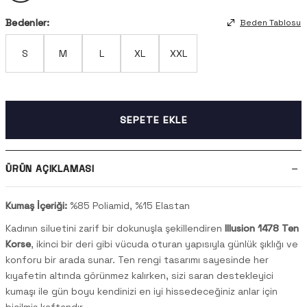
Bedenler:
Beden Tablosu
S
M
L
XL
XXL
SEPETE EKLE
ÜRÜN AÇIKLAMASI
Kumaş İçeriği:
%85 Poliamid, %15 Elastan
Kadının siluetini zarif bir dokunuşla şekillendiren
Illusion 1478 Ten
Korse
, ikinci bir deri gibi vücuda oturan yapısıyla günlük şıklığı ve
konforu bir arada sunar. Ten rengi tasarımı sayesinde her
kıyafetin altında görünmez kalırken, sizi saran destekleyici
kumaşı ile gün boyu kendinizi en iyi hissedeceğiniz anlar için
biçilmiş kaftandır.