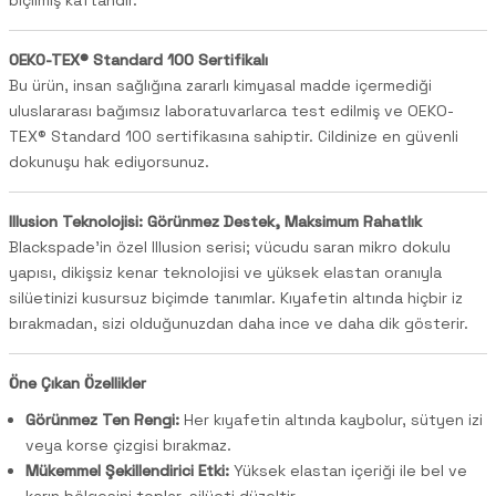
OEKO-TEX® Standard 100 Sertifikalı
Bu ürün, insan sağlığına zararlı kimyasal madde içermediği
uluslararası bağımsız laboratuvarlarca test edilmiş ve OEKO-
TEX® Standard 100 sertifikasına sahiptir. Cildinize en güvenli
dokunuşu hak ediyorsunuz.
Illusion Teknolojisi: Görünmez Destek, Maksimum Rahatlık
Blackspade'in özel Illusion serisi; vücudu saran mikro dokulu
yapısı, dikişsiz kenar teknolojisi ve yüksek elastan oranıyla
silüetinizi kusursuz biçimde tanımlar. Kıyafetin altında hiçbir iz
bırakmadan, sizi olduğunuzdan daha ince ve daha dik gösterir.
Öne Çıkan Özellikler
Görünmez Ten Rengi:
Her kıyafetin altında kaybolur, sütyen izi
veya korse çizgisi bırakmaz.
Mükemmel Şekillendirici Etki:
Yüksek elastan içeriği ile bel ve
karın bölgesini toplar, silüeti düzeltir.