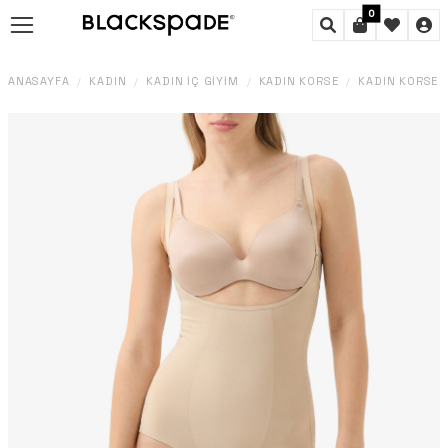
0
ANASAYFA
KADIN
KADIN İÇ GIYIM
KADIN KORSE
KADIN KORSE I
/
/
/
/