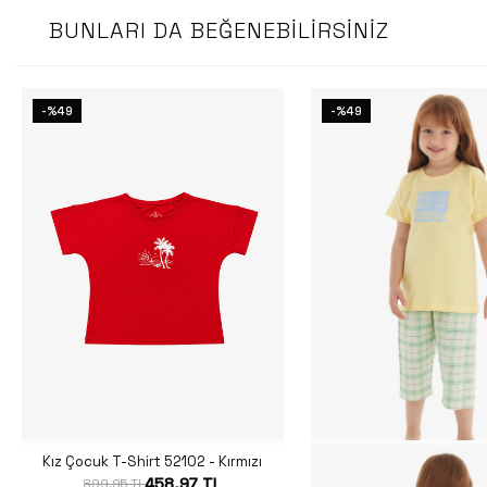
BUNLARI DA BEĞENEBILIRSINIZ
-%49
-%49
Kız Çocuk T-Shirt 52102 - Kırmızı
458,97 TL
899,95 TL