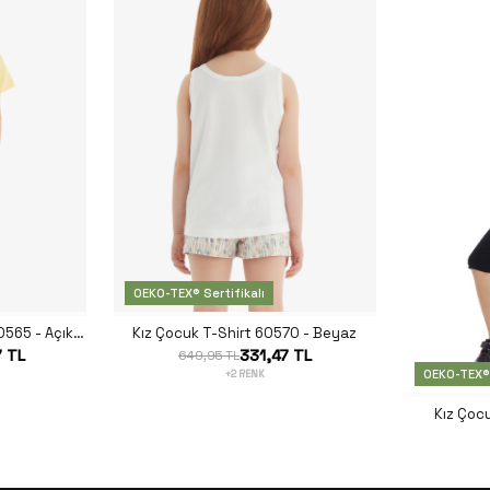
OEKO-TEX® Sertifikalı
Kız Çocuk Pijama Takımı 60565 - Açık Sarı
Kız Çocuk T-Shirt 60570 - Beyaz
7 TL
331,47 TL
649,95 TL
OEKO-TEX® 
+2 RENK
Kız Çoc