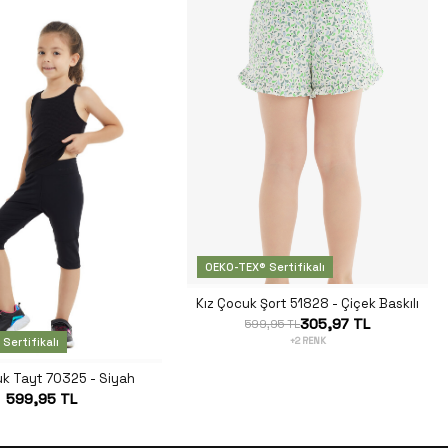
OEKO-TEX® Sertifikalı
Kız Çocuk Şort 51828 - Çiçek Baskılı
305,97 TL
599,95 TL
Sertifikalı
+2 RENK
uk Tayt 70325 - Siyah
599,95 TL