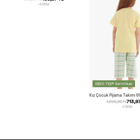
+3 RENK
OEKO-TEX® Sertifikalı
713,9
1.399,95 TL
+1 RENK