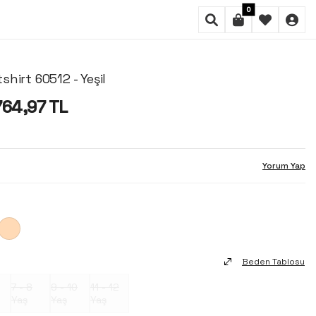
0
hirt 60512 - Yeşil
764,97
TL
Yorum Yap
Beden Tablosu
7 - 8
9 - 10
11 - 12
Yaş
Yaş
Yaş