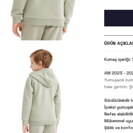
ÜRÜN AÇIKLA
Kumaş içeriği
AW 2023 - 202
Yumuşacık kuma
hale getirin. Ş
Sürdürülebilir 
İpeksi yumuşakl
Nefes alabilirlik
Mükemmel uyu
Şıklık ve konfo