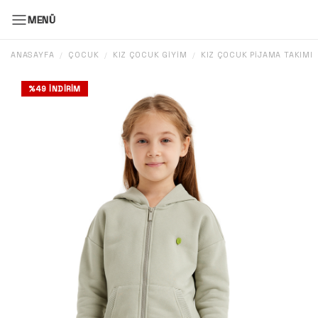
MENÜ
ANASAYFA
ÇOCUK
KIZ ÇOCUK GIYIM
KIZ ÇOCUK PIJAMA TAKIMI
/
/
/
%
49
İNDIRIM