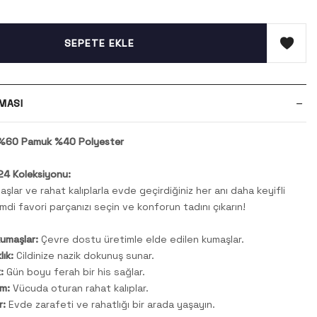
SEPETE EKLE
MASI
: %60 Pamuk %40 Polyester
4 Koleksiyonu:
şlar ve rahat kalıplarla evde geçirdiğiniz her anı daha keyifli
imdi favori parçanızı seçin ve konforun tadını çıkarın!
kumaşlar:
Çevre dostu üretimle elde edilen kumaşlar.
ık:
Cildinize nazik dokunuş sunar.
:
Gün boyu ferah bir his sağlar.
m:
Vücuda oturan rahat kalıplar.
r:
Evde zarafeti ve rahatlığı bir arada yaşayın.