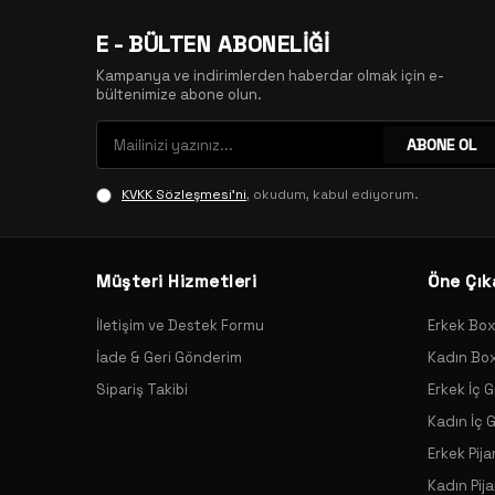
E - BÜLTEN ABONELİĞİ
Kampanya ve indirimlerden haberdar olmak için e-
bültenimize abone olun.
ABONE OL
KVKK Sözleşmesi'ni
, okudum, kabul ediyorum.
Müşteri Hizmetleri
Öne Çık
İletişim ve Destek Formu
Erkek Bo
İade & Geri Gönderim
Kadın Bo
Sipariş Takibi
Erkek İç G
Kadın İç 
Erkek Pij
Kadın Pij