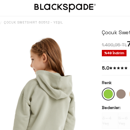
ÇOCUK SWETSHIRT 60512 - YEŞIL
/
Çocuk Swets
1.499,95
TL
%
49
İndirim
5.0
Renk
Bedenler:
3 - 4
5 - 6
Yaş
Yaş