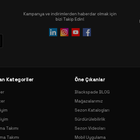
Kampanya ve indirimlerden haberdar olmak için
bizi Takip Edin!
an Kategoriler
Öne Çıkanlar
xer
Blackspade BLOG
xer
Mağazalarımız
iyim
Sezon Katalogları
Giyim
Sürdürülebilirlik
ama Takımı
Sezon Videoları
ama Takımı
Mobil Uygulama