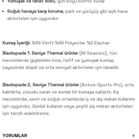
Yumuşak ve rahat doku
, gün boyu konfor sunar
Soğuk havaya karşı koruma
, park ve yürüyüş gibi açık hava
aktiviteleri için uygundur
Kumaş İçeriği:
%49 Viloft %49 Polyester %2 Elastan
Blackspade 1. Seviye Thermal ürünler
(All Seasons), tüm
mevsimlerde giyilebilen ince, hafif ve yumuşak kumaşı
sayesinde düşük ve orta seviyeli aktiviteler için idealdir.
Blackspade 2. Seviye Thermal ürünler
(Active-Sports-Pro), orta
kalınlıkta, vücudu saran ve esnek bir kumaşa sahiptir. Kış
mevsiminde, serin ve soğuk ortamlarda iç ve dış mekan kullanımı
için uygundur. Günlük kullanım veya çeşitli dış mekan aktiviteleri
için tercih edebilirsiniz.
YORUMLAR