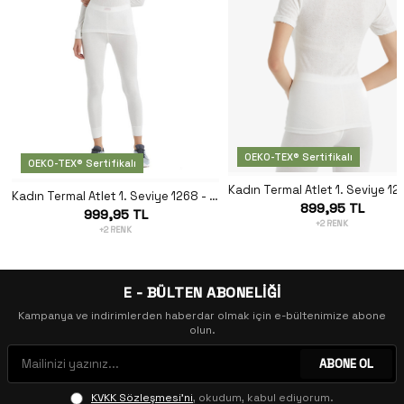
OEKO-TEX® Sertifikalı
OEKO-TEX® Sertifikalı
Kadın Termal Atlet 1. Seviye 1268 - Beyaz
899,95 TL
999,95 TL
+2 RENK
+2 RENK
E - BÜLTEN ABONELİĞİ
Kampanya ve indirimlerden haberdar olmak için e-bültenimize abone
olun.
ABONE OL
KVKK Sözleşmesi'ni
, okudum, kabul ediyorum.