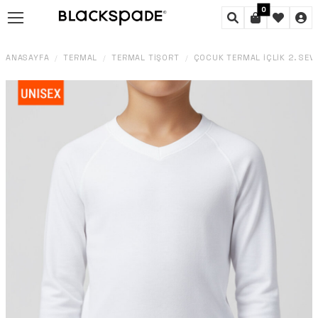
0
ANASAYFA
TERMAL
TERMAL TIŞÖRT
ÇOCUK TERMAL İÇLIK 2. SEVI
/
/
/