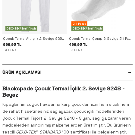
2'li Paket
OEKO-TEX® Sertifikalı
OEKO-TEX® Sertifikalı
Çocuk Termal Alt İçlik 2. Seviye 9266 - Beyaz
Çocuk Termal Çorap 2. Seviye 2'li Paket 9995 - Beyaz
999,95 TL
499,95 TL
+4 RENK
+3 RENK
ÜRÜN AÇIKLAMASI
Blackspade Çocuk Termal İçlik 2. Seviye 9248 -
Beyaz
Kış aylarının soğuk havalarına karşı çocuklarınızın hem sıcak hem
de rahat hissetmesiniz sağlayacak çocuk içlik modellerinden
Çocuk Termal Tişört 2. Seviye 9248 - Siyah, sağlığa zarar veren
maddelerden arındırılmış malzemelerden üretilmiştir. Bu ürünlerin
tescili
OEKO
-
TEX
®
STANDARD
100 sertifikası ile belgelenmiştir.