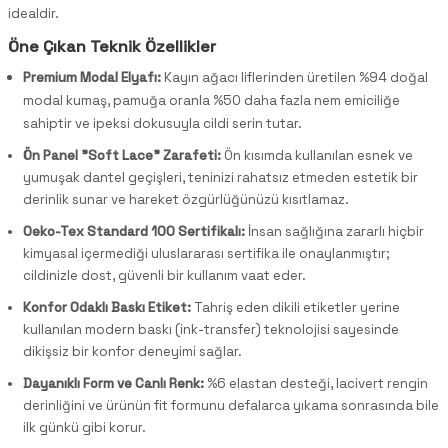
idealdir.
Öne Çıkan Teknik Özellikler
Premium Modal Elyafı:
Kayın ağacı liflerinden üretilen %94 doğal
modal kumaş, pamuğa oranla %50 daha fazla nem emiciliğe
sahiptir ve ipeksi dokusuyla cildi serin tutar.
Ön Panel "Soft Lace" Zarafeti:
Ön kısımda kullanılan esnek ve
yumuşak dantel geçişleri, teninizi rahatsız etmeden estetik bir
derinlik sunar ve hareket özgürlüğünüzü kısıtlamaz.
Oeko-Tex Standard 100 Sertifikalı:
İnsan sağlığına zararlı hiçbir
kimyasal içermediği uluslararası sertifika ile onaylanmıştır;
cildinizle dost, güvenli bir kullanım vaat eder.
Konfor Odaklı Baskı Etiket:
Tahriş eden dikili etiketler yerine
kullanılan modern baskı (ink-transfer) teknolojisi sayesinde
dikişsiz bir konfor deneyimi sağlar.
Dayanıklı Form ve Canlı Renk:
%6 elastan desteği, lacivert rengin
derinliğini ve ürünün fit formunu defalarca yıkama sonrasında bile
ilk günkü gibi korur.