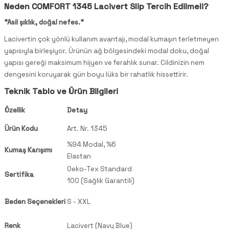
Neden COMFORT 1345 Lacivert Slip Tercih Edilmeli?
"Asil şıklık, doğal nefes."
Lacivertin çok yönlü kullanım avantajı, modal kumaşın terletmeyen
yapısıyla birleşiyor. Ürünün ağ bölgesindeki modal doku, doğal
yapısı gereği maksimum hijyen ve ferahlık sunar. Cildinizin nem
dengesini koruyarak gün boyu lüks bir rahatlık hissettirir.
Teknik Tablo ve Ürün Bilgileri
Özellik
Detay
Ürün Kodu
Art. Nr. 1345
%94 Modal, %6
Kumaş Karışımı
Elastan
Oeko-Tex Standard
Sertifika
100 (Sağlık Garantili)
Beden Seçenekleri
S - XXL
Renk
Lacivert (Navy Blue)