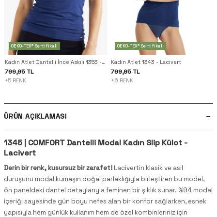
OEKO-TEX® Sertifikalı
OEKO-TEX® Sertifikalı
Kadın Atlet Dantelli İnce Askılı 1353 - Lacivert
Kadın Atlet 1343 - Lacivert
799,95 TL
799,95 TL
+5 RENK
+6 RENK
ÜRÜN AÇIKLAMASI
1345 | COMFORT Dantelli Modal Kadın Slip Külot -
Lacivert
Derin bir renk, kusursuz bir zarafet!
Lacivertin klasik ve asil
duruşunu modal kumaşın doğal parlaklığıyla birleştiren bu model,
ön paneldeki dantel detaylarıyla feminen bir şıklık sunar. %94 modal
içeriği sayesinde gün boyu nefes alan bir konfor sağlarken, esnek
yapısıyla hem günlük kullanım hem de özel kombinleriniz için