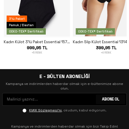
3'lü Paket
Pamuk / Elastan
OEKO-TEX® Sertifikalı
OEKO-TEX® Sertifikalı
Kadın Külot 3'lü Paket Essential 1577 - Siyah
999,95 TL
399,95 TL
+5 RENK
+4 RENK
E - BÜLTEN ABONELİĞİ
Kampanya ve indirimlerden haberdar olmak için e-bültenimize abone
olun.
ABONE OL
KVKK Sözleşmesi'ni
, okudum, kabul ediyorum.
Kampanya ve indirimlerden haberdar olmak için bizi Takip Edin!