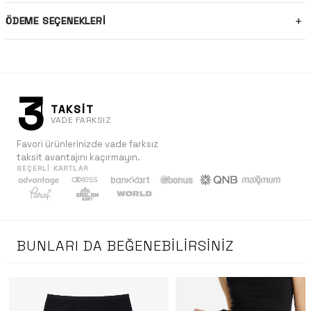
ÖDEME SEÇENEKLERI
3
TAKSİT
VADE FARKSIZ
Favori ürünlerinizde vade farksız
taksit avantajını kaçırmayın.
GEÇERLI KARTLAR
BUNLARI DA BEĞENEBILIRSINIZ