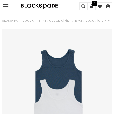
0
ANASAYFA
ÇOCUK
ERKEK ÇOCUK GIYIM
ERKEK ÇOCUK İÇ GIYIM
/
/
/
/