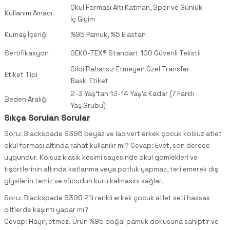
Okul Forması Altı Katman, Spor ve Günlük
Kullanım Amacı
İç Giyim
Kumaş İçeriği
%95 Pamuk, %5 Elastan
Sertifikasyon
OEKO-TEX® Standart 100 Güvenli Tekstil
Cildi Rahatsız Etmeyen Özel Transfer
Etiket Tipi
Baskı Etiket
2-3 Yaş'tan 13-14 Yaş'a Kadar (7 Farklı
Beden Aralığı
Yaş Grubu)
Sıkça Sorulan Sorular
Soru: Blackspade 9396 beyaz ve lacivert erkek çocuk kolsuz atlet
okul forması altında rahat kullanılır mı? Cevap: Evet, son derece
uygundur. Kolsuz klasik kesimi sayesinde okul gömlekleri ve
tişörtlerinin altında katlanma veya potluk yapmaz, teri emerek dış
giysilerin temiz ve vücudun kuru kalmasını sağlar.
Soru: Blackspade 9396 2'li renkli erkek çocuk atlet seti hassas
ciltlerde kaşıntı yapar mı?
Cevap: Hayır, etmez. Ürün %95 doğal pamuk dokusuna sahiptir ve