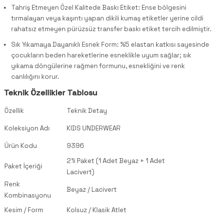
Tahriş Etmeyen Özel Kalitede Baskı Etiket: Ense bölgesini
tırmalayan veya kaşıntı yapan dikili kumaş etiketler yerine cildi
rahatsız etmeyen pürüzsüz transfer baskı etiket tercih edilmiştir.
Sık Yıkamaya Dayanıklı Esnek Form: %5 elastan katkısı sayesinde
çocukların beden hareketlerine esneklikle uyum sağlar; sık
yıkama döngülerine rağmen formunu, esnekliğini ve renk
canlılığını korur.
Teknik Özellikler Tablosu
Özellik
Teknik Detay
Koleksiyon Adı
KIDS UNDERWEAR
Ürün Kodu
9396
2'li Paket (1 Adet Beyaz + 1 Adet
Paket İçeriği
Lacivert)
Renk
Beyaz / Lacivert
Kombinasyonu
Kesim / Form
Kolsuz / Klasik Atlet