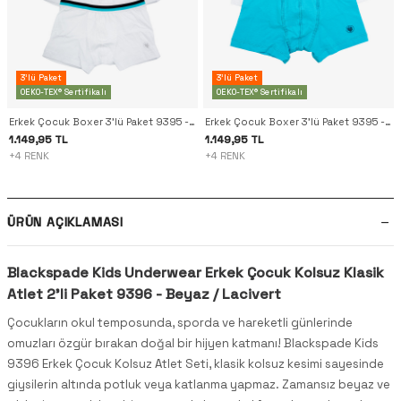
3'lü Paket
3'lü Paket
OEKO-TEX® Sertifikalı
OEKO-TEX® Sertifikalı
Erkek Çocuk Boxer 3'lü Paket 9395 - Beyaz
Erkek Çocuk Boxer 3'lü Paket 9395 - Lacivert Aqua Beyaz
1.149,95 TL
1.149,95 TL
+4 RENK
+4 RENK
ÜRÜN AÇIKLAMASI
Blackspade Kids Underwear Erkek Çocuk Kolsuz Klasik
Atlet 2'li Paket 9396 - Beyaz / Lacivert
Çocukların okul temposunda, sporda ve hareketli günlerinde
omuzları özgür bırakan doğal bir hijyen katmanı! Blackspade Kids
9396 Erkek Çocuk Kolsuz Atlet Seti, klasik kolsuz kesimi sayesinde
giysilerin altında potluk veya katlanma yapmaz. Zamansız beyaz ve