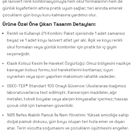
şık lacivert renk kombinasyonuyla hem okul formalarının hem de
günlük kıyafetlerin altına pratik uyum sağlar; teri anında emerek
çocukların gün boyu kuru kalmasına yardımcı olur.
Ürüne Özel Öne Çıkan Tasarım Detayları:
Renkli ve Kullanışlı 2'li Kombin: Paket içerisinde 1 adet zamansız
beyaz ve 1 adet koyu lacivert atlet yer alır. Açık ve koyu renkli
okul formaları veya günlük kombinler için pratik bir iç giyim
seçeneğidir.
Klasik Kolsuz Kesim İle Hareket Özgürlüğü: Omuz bölgesini nazikçe
kavrayan kolsuz formu, kol hareketlerini kısıtlamaz; oyun
oynarken veya spor yapırken maksimum rahatlık vadeder.
OEKO-TEX® Standart 100 Onaylı Güvence: Uluslararası bağımsız
laboratuvarlarca test edilmiştir. Kanserojen maddeler, ağır
metaller, toksik boyalar veya alerjen kimyasallar içermez; hassas
çocuk cildi için tamamen güvenlidir.
%95 Nefes Alabilir Pamuk İle Nem Yönetimi: Yüksek emiciliğe sahip
doğal pamuk dokusu, gün boyu oluşan teri hızla emer ve dışarı
atar. Terin vücutta soğumasını ve çocukların üşütmesini engeller.