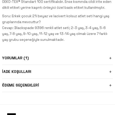
OEKO-TEX® Standart 100 sertifikalıdır. Ense kısmında cildi irite eden
dikili etiket yerine kaşıntı önleyici özel baskı etiket kullanılmıştır.
Soru: Erkek çocuk 2'li beyaz ve lacivert kolsuz atlet seti hangi yaş
gruplarında mevcuttur?
Cevap: Blackspade 9396 renkli atlet seti; 2-3 yaş, 3-4 yaş, 5-6
yaş, 7-8 yaş, 9-10 yaş, 11-12 yaş ve 13-14 yaş olmak üzere 7 farklı
yaş grubu seçeneğiyle sunulmaktadır.
YORUMLAR (1)
İADE KOŞULLARI
ÖDEME SEÇENEKLERI