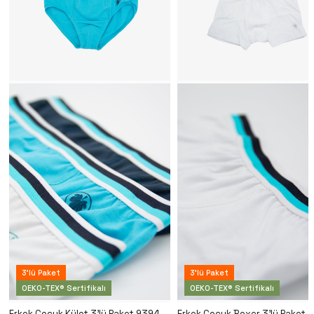
3'lü Paket
3'lü Paket
OEKO-TEX® Sertifikalı
OEKO-TEX® Sertifikalı
Erkek Çocuk Külot 3'lü Paket 9394 - Lacivert Aqua Beyaz