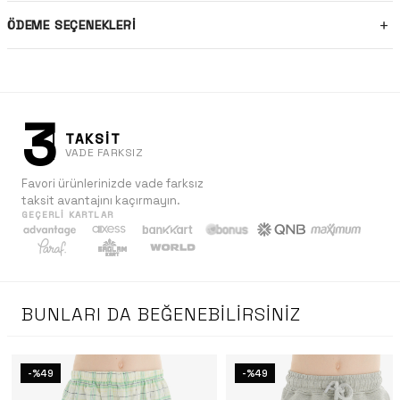
ÖDEME SEÇENEKLERI
3
TAKSİT
VADE FARKSIZ
Favori ürünlerinizde vade farksız
taksit avantajını kaçırmayın.
GEÇERLI KARTLAR
BUNLARI DA BEĞENEBILIRSINIZ
-%49
-%49