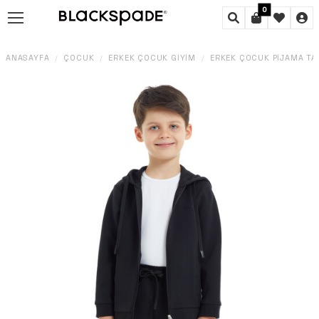
0
ANASAYFA
ÇOCUK
ERKEK ÇOCUK GIYIM
ERKEK ÇOCUK PIJAMA TA
/
/
/