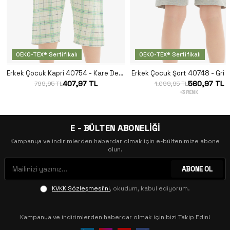
OEKO-TEX® Sertifikalı
OEKO-TEX® Sertifikalı
Erkek Çocuk Kapri 40754 - Kare Desenli
Erkek Çocuk Şort 40748 - Gri 
407,97 TL
560,97 TL
799,95 TL
1.099,95 TL
+3 RENK
E - BÜLTEN ABONELİĞİ
Kampanya ve indirimlerden haberdar olmak için e-bültenimize abone
olun.
ABONE OL
KVKK Sözleşmesi'ni
, okudum, kabul ediyorum.
Kampanya ve indirimlerden haberdar olmak için bizi Takip Edin!