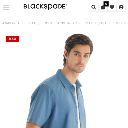
0
ANASAYFA
ERKEK
ERKEK LOUNGEWEAR
ERKEK TIŞÖRT
ERKEK G
/
/
/
/
%
40