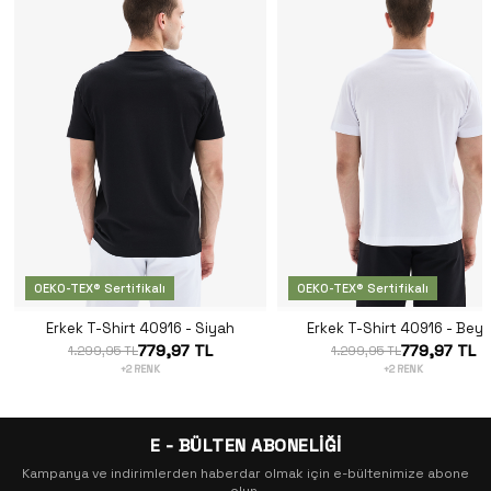
OEKO-TEX® Sertifikalı
OEKO-TEX® Sertifikalı
Erkek T-Shirt 40916 - Siyah
Erkek T-Shirt 40916 - Bey
779,97 TL
779,97 TL
1.299,95 TL
1.299,95 TL
+2 RENK
+2 RENK
E - BÜLTEN ABONELİĞİ
Kampanya ve indirimlerden haberdar olmak için e-bültenimize abone