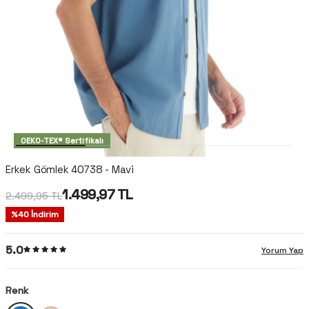
OEKO-TEX® Sertifikalı
Erkek Gömlek 40738 - Mavi
1.499,97
TL
2.499,95
TL
%
40
İndirim
5.0
Yorum Yap
Renk