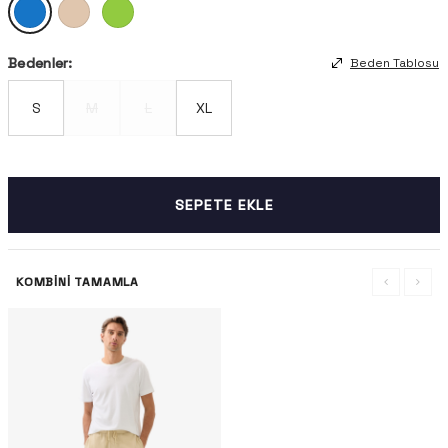
Bedenler:
Beden Tablosu
S
M
L
XL
SEPETE EKLE
KOMBINI TAMAMLA
-%36