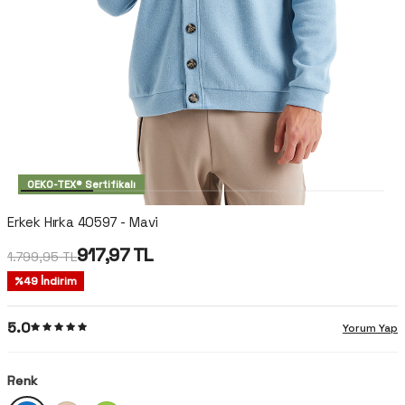
OEKO-TEX® Sertifikalı
Erkek Hırka 40597 - Mavi
917,97
TL
1.799,95
TL
%
49
İndirim
5.0
Yorum Yap
Renk