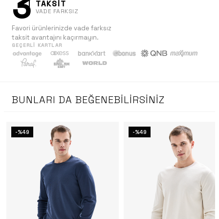
3
TAKSİT
VADE FARKSIZ
Favori ürünlerinizde vade farksız
taksit avantajını kaçırmayın.
GEÇERLI KARTLAR
BUNLARI DA BEĞENEBILIRSINIZ
-%49
-%49