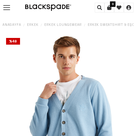
0
ANASAYFA
ERKEK
ERKEK LOUNGEWEAR
ERKEK SWEATSHIRT & EŞ
/
/
/
%
49