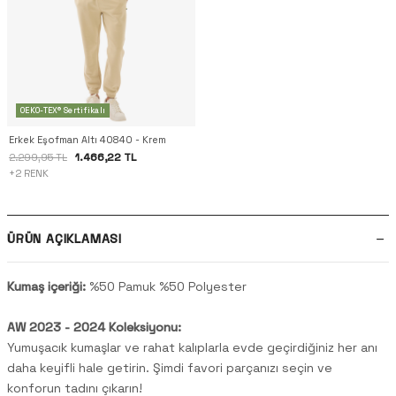
OEKO-TEX® Sertifikalı
Erkek Eşofman Altı 40840 - Krem
1.466,22 TL
2.299,95 TL
+2 RENK
ÜRÜN AÇIKLAMASI
Kumaş içeriği:
%50 Pamuk %50 Polyester
AW 2023 - 2024 Koleksiyonu:
Yumuşacık kumaşlar ve rahat kalıplarla evde geçirdiğiniz her anı
daha keyifli hale getirin. Şimdi favori parçanızı seçin ve
konforun tadını çıkarın!