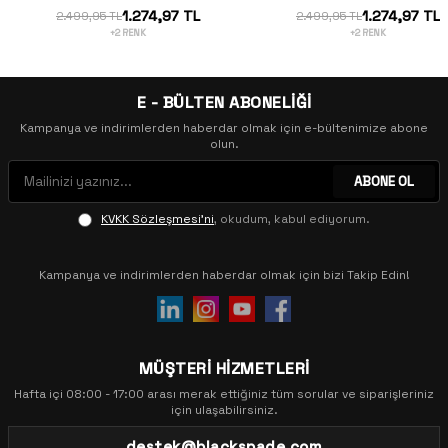
1.274,97 TL
1.274,97 TL
2.499,95 TL
2.499,95 TL
+2 RENK
+2 RENK
E - BÜLTEN ABONELİĞİ
Kampanya ve indirimlerden haberdar olmak için e-bültenimize abone
olun.
ABONE OL
KVKK Sözleşmesi'ni
, okudum, kabul ediyorum.
Kampanya ve indirimlerden haberdar olmak için bizi Takip Edin!
MÜŞTERİ HİZMETLERİ
Hafta içi 08:00 - 17:00 arası merak ettiğiniz tüm sorular ve siparişleriniz
için ulaşabilirsiniz.
destek@blackspade.com