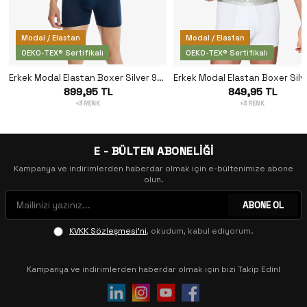
Modal / Elastan
Modal / Elastan
OEKO-TEX® Sertifikalı
OEKO-TEX® Sertifikalı
Erkek Modal Elastan Boxer Silver 9303 - Lacivert
899,95 TL
849,95 TL
+3 RENK
+3 RENK
E - BÜLTEN ABONELİĞİ
Kampanya ve indirimlerden haberdar olmak için e-bültenimize abone
olun.
ABONE OL
KVKK Sözleşmesi'ni
, okudum, kabul ediyorum.
Kampanya ve indirimlerden haberdar olmak için bizi Takip Edin!