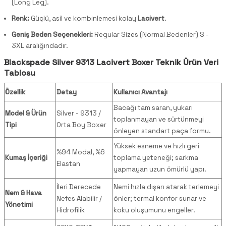
(Long Leg).
Renk:
Güçlü, asil ve kombinlemesi kolay
Lacivert
.
Geniş Beden Seçenekleri:
Regular Sizes (Normal Bedenler) S -
3XL aralığındadır.
Blackspade Silver 9313 Lacivert Boxer Teknik Ürün Veri
Tablosu
Özellik
Detay
Kullanıcı Avantajı
Bacağı tam saran, yukarı
Model & Ürün
Silver - 9313 /
toplanmayan ve sürtünmeyi
Tipi
Orta Boy Boxer
önleyen standart paça formu.
Yüksek esneme ve hızlı geri
%94 Modal, %6
Kumaş İçeriği
toplama yeteneği; sarkma
Elastan
yapmayan uzun ömürlü yapı.
İleri Derecede
Nemi hızla dışarı atarak terlemeyi
Nem & Hava
Nefes Alabilir /
önler; termal konfor sunar ve
Yönetimi
Hidrofilik
koku oluşumunu engeller.