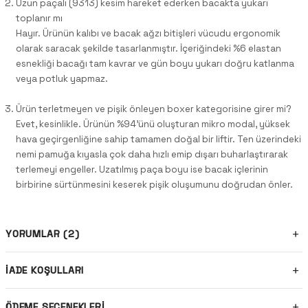
Uzun paçalı (9313) kesim hareket ederken bacakta yukarı
toplanır mı
Hayır. Ürünün kalıbı ve bacak ağzı bitişleri vücudu ergonomik
olarak saracak şekilde tasarlanmıştır. İçeriğindeki %6 elastan
esnekliği bacağı tam kavrar ve gün boyu yukarı doğru katlanma
veya potluk yapmaz.
Ürün terletmeyen ve pişik önleyen boxer kategorisine girer mi?
Evet, kesinlikle. Ürünün %94'ünü oluşturan mikro modal, yüksek
hava geçirgenliğine sahip tamamen doğal bir liftir. Ten üzerindeki
nemi pamuğa kıyasla çok daha hızlı emip dışarı buharlaştırarak
terlemeyi engeller. Uzatılmış paça boyu ise bacak içlerinin
birbirine sürtünmesini keserek pişik oluşumunu doğrudan önler.
YORUMLAR (2)
İADE KOŞULLARI
ÖDEME SEÇENEKLERI