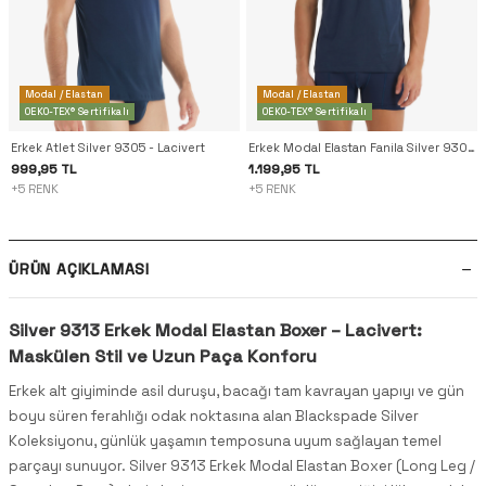
Modal / Elastan
Modal / Elastan
OEKO-TEX® Sertifikalı
OEKO-TEX® Sertifikalı
Erkek Atlet Silver 9305 - Lacivert
Erkek Modal Elastan Fanila Silver 9306 - Lacivert
999,95 TL
1.199,95 TL
+5 RENK
+5 RENK
ÜRÜN AÇIKLAMASI
Silver 9313 Erkek Modal Elastan Boxer – Lacivert:
Maskülen Stil ve Uzun Paça Konforu
Erkek alt giyiminde asil duruşu, bacağı tam kavrayan yapıyı ve gün
boyu süren ferahlığı odak noktasına alan Blackspade Silver
Koleksiyonu, günlük yaşamın temposuna uyum sağlayan temel
parçayı sunuyor. Silver 9313 Erkek Modal Elastan Boxer (Long Leg /