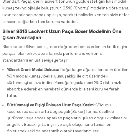
Standart Paça), derin lacivert tonunun güçlü estetiğini lüks modal
kumaş teknolojisiyle buluşturur. 9310 (Shorty) modeline göre daha
uzun tasarlanan paça yapısıyla, hareket halindeyken teninizin nefes
almasını sağlarken tam koruma vadeder.
Silver 9313 Lacivert Uzun Paça Boxer Modelinin Öne
Çıkan Avantajları
Blackspade Silver serisi, tene doğrudan temas eden en kritik giyim
parçası olan erkek boxerlarında performans ve konfor
standartlarını en üst seviyeye taşır.
Yüksek Oranlı Modal Dokusu:
Doğal kayın ağacı liflerinden üretilen
%94 modal kumaş, ipeksi yumuşaklığı ile cilt üzerindeki
sürtünmeyi en aza indirir. Pamuğa kıyasla nemi %50 daha hızlı
absorbe ederek en hareketli günlerde bile teni kuru ve ferah
tutar.
Sürtünmeyi ve Pişiği Önleyen Uzun Paça Kesimi:
Vücudu
kusursuzca saran orta boy paçalı (Boxer) formu, özellikle
yürürken veya spor yaparken paçaların yukarı doğru kıvrılmasını
engeller. Bacak içi tahrişini ve pişik oluşumunu tamamen
önleyecek şekilde anatomik olarak tasarlanmıştır.