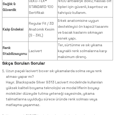
OEKO-TEX®
%100 antialerjik doku; hassas cilt
Sağlık &
STANDARD 100
tipleri için güvenli, kaşıntısız ve
Güvenlik
Sertifikalı
tahrişsiz kullanım.
Erkek anatomisine uygun
Regular Fit / 3D
destekleyici ön kapsül tasarımı
Kalıp Endeksi
Anatomik Kesim
ve bacak kaslarını sıkmayan
(S - 3XL)
esnek yapı.
Ter, sürtünme ve sık yıkama
Renk
Lacivert
kaynaklı renk solmalarına karşı
Stabilizasyonu
maksimum direnç.
Sıkça Sorulan Sorular
Uzun paçalı lacivert boxer sık yıkamalarda solma veya renk
atması yapar mı?
Hayır. Blackspade Silver 9313 Lacivert modelinde kullanılan
yüksek kaliteli boyama teknolojisi ve modal liflerin boyayı
moleküler düzeyde tutma yeteneği sayesinde, yıkama
talimatlarına uyulduğu sürece üründe renk solması veya
matlaşma yaşanmaz.