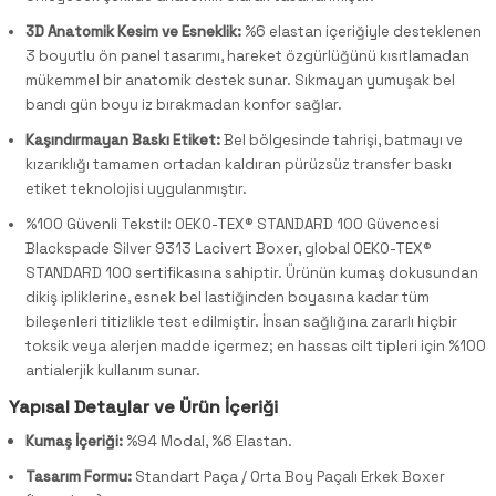
3D Anatomik Kesim ve Esneklik:
%6 elastan içeriğiyle desteklenen
3 boyutlu ön panel tasarımı, hareket özgürlüğünü kısıtlamadan
mükemmel bir anatomik destek sunar. Sıkmayan yumuşak bel
bandı gün boyu iz bırakmadan konfor sağlar.
Kaşındırmayan Baskı Etiket:
Bel bölgesinde tahrişi, batmayı ve
kızarıklığı tamamen ortadan kaldıran pürüzsüz transfer baskı
etiket teknolojisi uygulanmıştır.
%100 Güvenli Tekstil: OEKO-TEX® STANDARD 100 Güvencesi
Blackspade Silver 9313 Lacivert Boxer, global OEKO-TEX®
STANDARD 100 sertifikasına sahiptir. Ürünün kumaş dokusundan
dikiş ipliklerine, esnek bel lastiğinden boyasına kadar tüm
bileşenleri titizlikle test edilmiştir. İnsan sağlığına zararlı hiçbir
toksik veya alerjen madde içermez; en hassas cilt tipleri için %100
antialerjik kullanım sunar.
Yapısal Detaylar ve Ürün İçeriği
Kumaş İçeriği:
%94 Modal, %6 Elastan.
Tasarım Formu:
Standart Paça / Orta Boy Paçalı Erkek Boxer